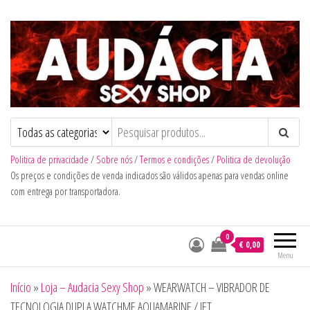
Audacia Sexy Shop
Politica de privacidade
/
Sobre nós
/
Termos e condições
/
Politica de devolução
Os preços e condições de venda indicados são válidos apenas para vendas online
com entrega por transportadora.
0
€ 0,00
Menu
Início
»
Loja – Audacia Sexy Shop
»
WEARWATCH – VIBRADOR DE
TECNOLOGIA DUPLA WATCHME AQUAMARINE / JET