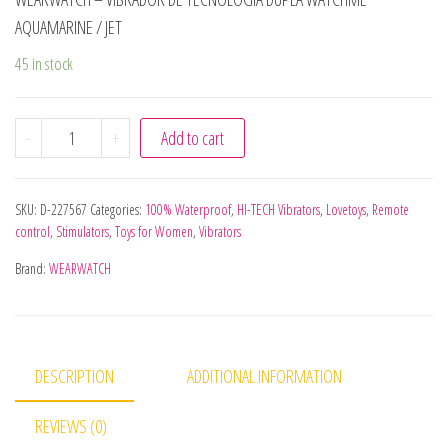
AQUAMARINE / JET
45 in stock
WEARWATCH - VIBRADOR DE TECNOLOGIA DUPLA WATCHM
-
+
Add to cart
SKU:
D-227567
Categories:
100% Waterproof
,
HI-TECH Vibrators
,
Lovetoys
,
Remote
control
,
Stimulators
,
Toys for Women
,
Vibrators
Brand:
WEARWATCH
DESCRIPTION
ADDITIONAL INFORMATION
REVIEWS (0)