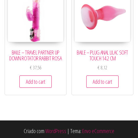
BAILE – TRAVEL PARTNER UP
BAILE – PLUG ANAL LILAC SOFT
DOWN ROTATOR RABBIT ROSA
TOUCH 14.2 CM
€
37,56
€
8,12
Add to cart
Add to cart
Criado com
WordPress
|
Tema:
Envo eCommerce