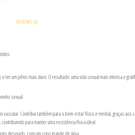
REVIEWS (0)
imidos
 e ter um pênis mais duro. O resultado: uma vida sexual mais intensa e grat
penho sexual.
ão vascular. Contribui também para o bem-estar físico e mental, graças aos s
ontribuindo para manter uma resistência física ideal.
efeito desejado, com um copo grande de água.