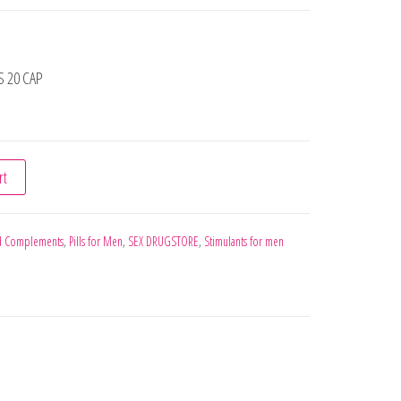
 20 CAP
ER TABS 20 CAP quantity
rt
 Complements
,
Pills for Men
,
SEX DRUGSTORE
,
Stimulants for men