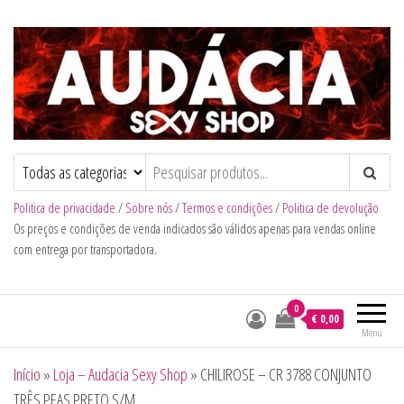
Audacia Sexy Shop
Politica de privacidade
/
Sobre nós
/
Termos e condições
/
Politica de devolução
Os preços e condições de venda indicados são válidos apenas para vendas online
com entrega por transportadora.
0
€ 0,00
Menu
Início
»
Loja – Audacia Sexy Shop
»
CHILIROSE – CR 3788 CONJUNTO
TRÊS PEAS PRETO S/M