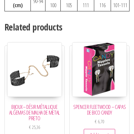
90-94
(cm)
100
105
111
116
101-111
Related products
BIJOUX – DÉSIR MÉTALLIQUE
SPENCER FLEETWOOD – CAPAS
ALGEMAS DE MALHA DE METAL
DE BICO CANDY
PRETO
€
6,70
€
25,36