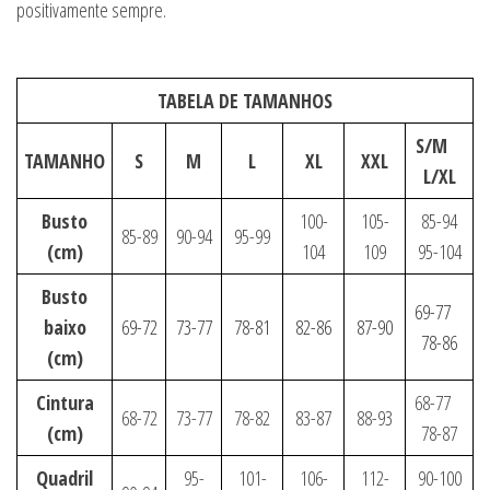
positivamente sempre.
TABELA DE TAMANHOS
S/M
TAMANHO
S
M
L
XL
XXL
L/XL
Busto
100-
105-
85-94
85-89
90-94
95-99
(cm)
104
109
95-104
Busto
69-77
baixo
69-72
73-77
78-81
82-86
87-90
78-86
(cm)
Cintura
68-77
68-72
73-77
78-82
83-87
88-93
(cm)
78-87
Quadril
95-
101-
106-
112-
90-100