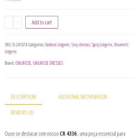
-
+
Add to cart
SKU:
D-241674
Categories:
Fashion Lingerie
,
Sexy dresses
,
Spicy Lingerie
,
Women's
Lingerie
Brand:
CHILIROSE
,
CHILIROSE DRESSES
DESCRIPTION
ADDITIONAL INFORMATION
REVIEWS (0)
Ouse se destacar com nosso
CR 4336
, uma peça essencial para