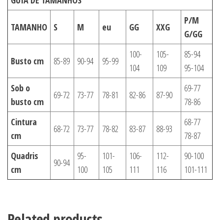
P/M
TAMANHO
S
M
eu
GG
XXG
G/GG
100-
105-
85-94
Busto cm
85-89
90-94
95-99
104
109
95-104
Sob o
69-77
69-72
73-77
78-81
82-86
87-90
busto cm
78-86
Cintura
68-77
68-72
73-77
78-82
83-87
88-93
cm
78-87
Quadris
95-
101-
106-
112-
90-100
90-94
cm
100
105
111
116
101-111
Related products