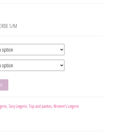
VERDE S/M
P FALDA NEGRO S/M quantity
rt
gerie
,
Sexy Lingerie
,
Top and panties
,
Women's Lingerie