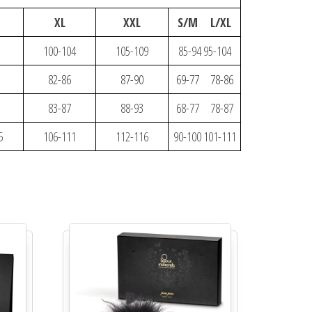
XL
XXL
S/M L/XL
100-104
105-109
85-94 95-104
82-86
87-90
69-77 78-86
83-87
88-93
68-77 78-87
5
106-111
112-116
90-100 101-111