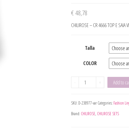
€
48,78
CHILIROSE – CR 4666 TOP E SAIA 
Talla
COLOR
CHILIROSE - CR 4666 TO
-
+
Add to ca
SKU:
D-238977-var
Categories:
Fashion Lin
Brand:
CHILIROSE
,
CHILIROSE SETS