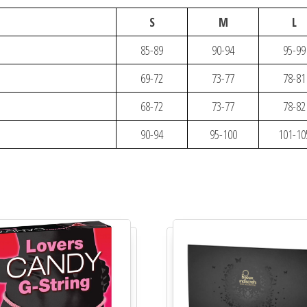
S
M
L
85-89
90-94
95-99
69-72
73-77
78-81
68-72
73-77
78-82
90-94
95-100
101-10