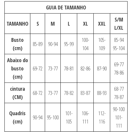
GUIA DE TAMANHO
S/M
TAMANHO
S
M
L
XL
XXL
L/XL
Busto
100-
105-
85-94
85-89
90-94
95-99
(cm)
104
109
95-104
Abaixo do
69-77
busto
69-72
73-77
78-81
82-86
87-90
78-86
(cm)
cintura
68-77
68-72
73-77
78-82
83-87
88-93
(CM)
78-87
90-100
Quadris
101-
106-
112-
90-94
95-100
101-
(cm)
105
111
116
111