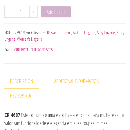
CHILIROSE - CR 4687 CONJUNTO DUAS PEÇAS CROTCHLESS 
-
+
Add to cart
SKU:
D-239709-var
Categories:
Bras and bottoms
,
Fashion Lingerie
,
Sexy Lingerie
,
Spicy
Lingerie
,
Women's Lingerie
Brand:
CHILIROSE
,
CHILIROSE SETS
DESCRIPTION
ADDITIONAL INFORMATION
REVIEWS (0)
CR 4687
Este conjunto é uma escolha excepcional para mulheres que
valorizam funcionalidade e elegância em suas roupas íntimas.