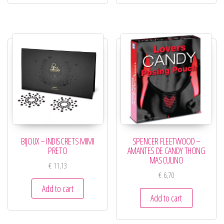
BIJOUX – INDISCRETS MIMI
SPENCER FLEETWOOD –
PRETO
AMANTES DE CANDY THONG
MASCULINO
€
11,13
€
6,70
Add to cart
Add to cart