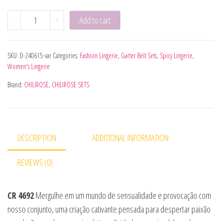
CHILIROSE - CR 4692 CONJUNTO QUATRO PEÇAS PRETO S q
-
+
Add to cart
SKU:
D-240615-var
Categories:
Fashion Lingerie
,
Garter Belt Sets
,
Spicy Lingerie
,
Women's Lingerie
Brand:
CHILIROSE
,
CHILIROSE SETS
DESCRIPTION
ADDITIONAL INFORMATION
REVIEWS (0)
CR 4692
Mergulhe em um mundo de sensualidade e provocação com
nosso conjunto, uma criação cativante pensada para despertar paixão