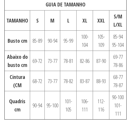
GUIA DE TAMANHO
S/M
TAMANHO
S
M
L
XL
XXL
L/XL
100-
105-
85-94
Busto cm
85-89
90-94
95-99
104
109
95-104
Abaixo do
69-77
69-72
73-77
78-81
82-86
87-90
busto cm
78-86
Cintura
68-77
68-72
73-77
78-82
83-87
88-93
(CM
78-87
90-100
Quadris
101-
106-
112-
90-94
95-100
101-
cm
105
111
116
111