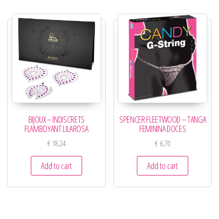
BIJOUX – INDISCRETS
SPENCER FLEETWOOD – TANGA
FLAMBOYANT LILAROSA
FEMININA DOCES
€
18,24
€
6,70
Add to cart
Add to cart