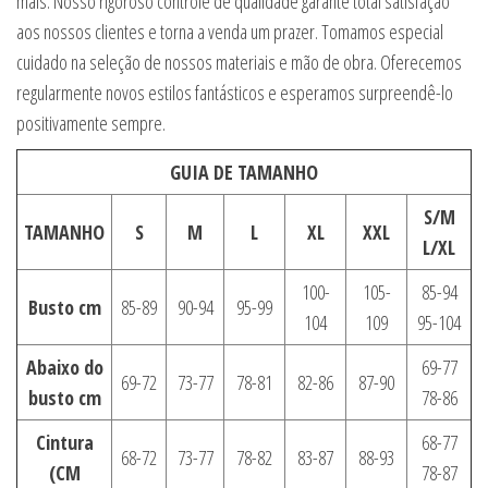
mais. Nosso rigoroso controle de qualidade garante total satisfação
aos nossos clientes e torna a venda um prazer. Tomamos especial
cuidado na seleção de nossos materiais e mão de obra. Oferecemos
regularmente novos estilos fantásticos e esperamos surpreendê-lo
positivamente sempre.
GUIA DE TAMANHO
S/M
TAMANHO
S
M
L
XL
XXL
L/XL
100-
105-
85-94
Busto cm
85-89
90-94
95-99
104
109
95-104
Abaixo do
69-77
69-72
73-77
78-81
82-86
87-90
busto cm
78-86
Cintura
68-77
68-72
73-77
78-82
83-87
88-93
(CM
78-87