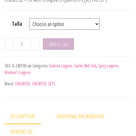
Talla
CHILIROSE - CR 4697 CONJUNTO QUATRO PEÇAS PRETO S q
-
+
Add to cart
SKU:
D-240598-var
Categories:
Fashion Lingerie
,
Garter Belt Sets
,
Spicy Lingerie
,
Women's Lingerie
Brand:
CHILIROSE
,
CHILIROSE SETS
DESCRIPTION
ADDITIONAL INFORMATION
REVIEWS (0)