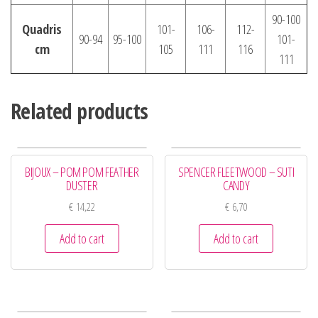
90-100
Quadris
101-
106-
112-
90-94
95-100
101-
cm
105
111
116
111
Related products
BIJOUX – POM POM FEATHER
SPENCER FLEETWOOD – SUTI
DUSTER
CANDY
€
14,22
€
6,70
Add to cart
Add to cart