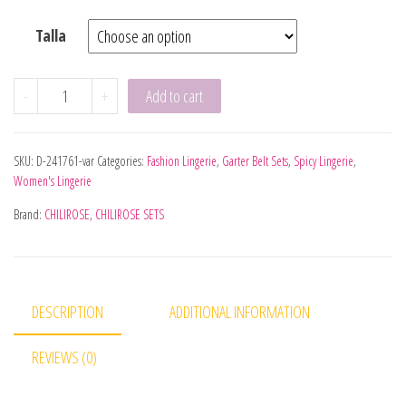
Talla
CHILIROSE - CR 4674 CORSET 3 PEÇAS PRETO XL quantity
-
+
Add to cart
SKU:
D-241761-var
Categories:
Fashion Lingerie
,
Garter Belt Sets
,
Spicy Lingerie
,
Women's Lingerie
Brand:
CHILIROSE
,
CHILIROSE SETS
DESCRIPTION
ADDITIONAL INFORMATION
REVIEWS (0)