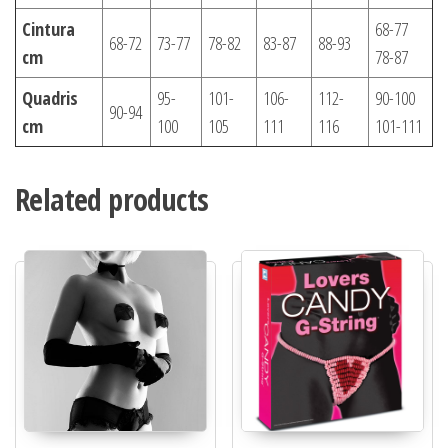
Cintura
68-77
68-72
73-77
78-82
83-87
88-93
cm
78-87
Quadris
95-
101-
106-
112-
90-100
90-94
cm
100
105
111
116
101-111
Related products