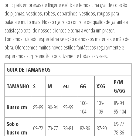
principais empresas de lingerie exótica e temos uma grande coleção
de pijamas, vestidos, robes, espartilhos, vestidos, roupas para
balada e muito mais. Nosso rigoroso controle de qualidade garante a
satisfação total de nossos clientes e torna a venda um prazer.
Tomamos cuidado especial na seleção de nossos materiais e mão de
obra. Oferecemos muitos novos estilos fantásticos regularmente e
esperamos surpreendê-lo positivamente todas as vezes.
GUIA DE TAMANHOS
P/M
TAMANHO
S
M
eu
GG
XXG
G/GG
100-
105-
85-94
Busto cm
85-89
90-94
95-99
104
109
95-104
Sob o
69-77
69-72
73-77
78-81
82-86
87-90
busto cm
78-86