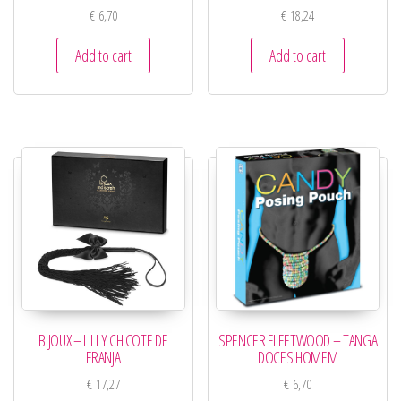
€
6,70
€
18,24
Add to cart
Add to cart
BIJOUX – LILLY CHICOTE DE
SPENCER FLEETWOOD – TANGA
FRANJA
DOCES HOMEM
€
17,27
€
6,70