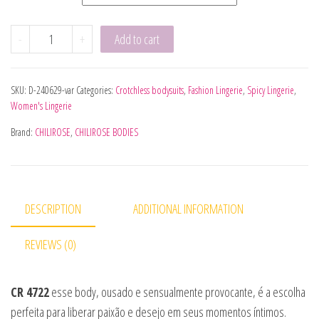
CHILIROSE - CR 4722 BODY FATO CROTCHLESS VERMELHO S
-
+
Add to cart
SKU:
D-240629-var
Categories:
Crotchless bodysuits
,
Fashion Lingerie
,
Spicy Lingerie
,
Women's Lingerie
Brand:
CHILIROSE
,
CHILIROSE BODIES
DESCRIPTION
ADDITIONAL INFORMATION
REVIEWS (0)
CR 4722
esse body, ousado e sensualmente provocante, é a escolha
perfeita para liberar paixão e desejo em seus momentos íntimos.