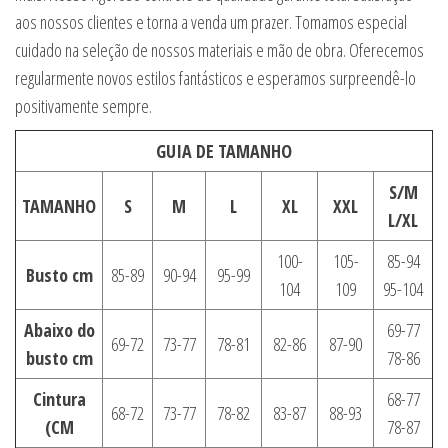
aos nossos clientes e torna a venda um prazer. Tomamos especial
cuidado na seleção de nossos materiais e mão de obra. Oferecemos
regularmente novos estilos fantásticos e esperamos surpreendê-lo
positivamente sempre.
GUIA DE TAMANHO
S/M
TAMANHO
S
M
L
XL
XXL
L/XL
100-
105-
85-94
Busto cm
85-89
90-94
95-99
104
109
95-104
Abaixo do
69-77
69-72
73-77
78-81
82-86
87-90
busto cm
78-86
Cintura
68-77
68-72
73-77
78-82
83-87
88-93
(CM
78-87