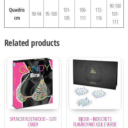
90-100
Quadris
101-
106-
112-
90-94
95-100
101-
cm
105
111
116
111
Related products
SPENCER FLEETWOOD – SUTI
BIJOUX – INDISCRETS
CANDY
FLAMBOYANT AZUL E VERDE