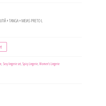
UTIÃ + TANGA + MEIAS PRETO L
NJUNTO SUTIÃ + TANGA + MEIAS PRETO L quantity
rt
ie
,
Sexy lingerie set
,
Spicy Lingerie
,
Women's Lingerie