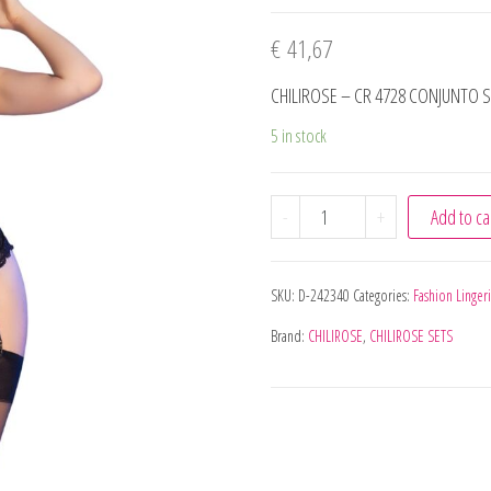
€
41,67
CHILIROSE – CR 4728 CONJUNTO S
5 in stock
CHILIROSE - CR 4728 CO
-
+
Add to ca
SKU:
D-242340
Categories:
Fashion Linger
Brand:
CHILIROSE
,
CHILIROSE SETS