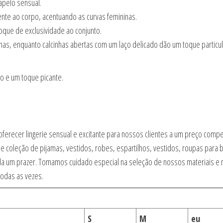
apelo sensual.
mente ao corpo, acentuando as curvas femininas.
oque de exclusividade ao conjunto.
ernas, enquanto calcinhas abertas com um laço delicado dão um toque partic
lo e um toque picante.
oferecer lingerie sensual e excitante para nossos clientes a um preço comp
e coleção de pijamas, vestidos, robes, espartilhos, vestidos, roupas para 
venda um prazer. Tomamos cuidado especial na seleção de nossos materiais e
odas as vezes.
S
M
eu