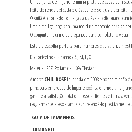
Um conjunto de lingerie feminina preta que cativa com seu 
Feito de renda delicada e elástica, ele se ajusta perfeita
O sutiã é adornado com alças ajustáveis, adicionando um t
Uma cinta-liga larga cria uma moldura marcante para as p
O conjunto inclui meias elegantes para completar o visual.
Esta é a escolha perfeita para mulheres que valorizam esti
Disponível nos tamanhos: S, M, L, XL
Material: 90% Poliamida, 10% Elastano
A marca
CHILIROSE
foi criada em 2008 e nossa missão é 
principais empresas de lingerie exótica e temos uma grand
garante a satisfação total de nossos clientes e torna a 
regularmente e esperamos surpreendê-lo positivamente t
GUIA DE TAMANHOS
TAMANHO