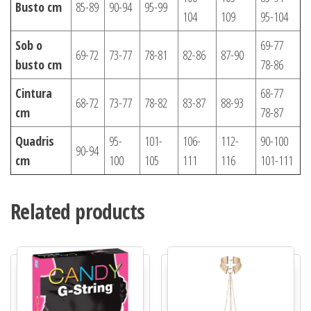
Busto cm
85-89
90-94
95-99
104
109
95-104
Sob o
69-77
69-72
73-77
78-81
82-86
87-90
busto cm
78-86
Cintura
68-77
68-72
73-77
78-82
83-87
88-93
cm
78-87
Quadris
95-
101-
106-
112-
90-100
90-94
cm
100
105
111
116
101-111
Related products