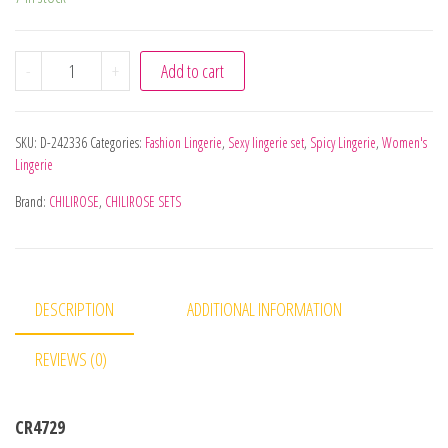
CHILIROSE - CR 4729 BODY + MEIAS PRETO S/M quantity
-
+
Add to cart
SKU:
D-242336
Categories:
Fashion Lingerie
,
Sexy lingerie set
,
Spicy Lingerie
,
Women's
Lingerie
Brand:
CHILIROSE
,
CHILIROSE SETS
DESCRIPTION
ADDITIONAL INFORMATION
REVIEWS (0)
CR4729