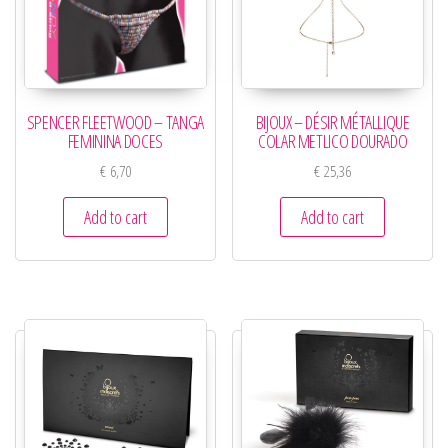
SPENCER FLEETWOOD – TANGA
BIJOUX – DÉSIR MÉTALLIQUE
FEMININA DOCES
COLAR METLICO DOURADO
€
6,70
€
25,36
Add to cart
Add to cart