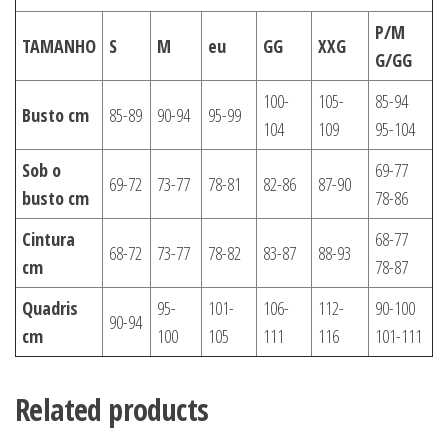
P/M
TAMANHO
S
M
eu
GG
XXG
G/GG
100-
105-
85-94
Busto cm
85-89
90-94
95-99
104
109
95-104
Sob o
69-77
69-72
73-77
78-81
82-86
87-90
busto cm
78-86
Cintura
68-77
68-72
73-77
78-82
83-87
88-93
cm
78-87
Quadris
95-
101-
106-
112-
90-100
90-94
cm
100
105
111
116
101-111
Related products