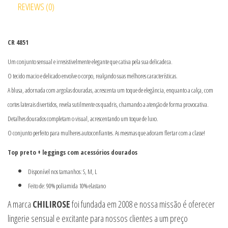
REVIEWS (0)
CR 4851
Um conjunto sensual e irresistivelmente elegante que cativa pela sua delicadeza.
O tecido macio e delicado envolve o corpo, realçando suas melhores características.
A blusa, adornada com argolas douradas, acrescenta um toque de elegância, enquanto a calça, com
cortes laterais divertidos, revela sutilmente os quadris, chamando a atenção de forma provocativa.
Detalhes dourados completam o visual, acrescentando um toque de luxo.
O conjunto perfeito para mulheres autoconfiantes. As mesmas que adoram flertar com a classe!
Top preto + leggings com acessórios dourados
Disponível nos tamanhos: S, M, L
Feito de: 90% poliamida 10% elastano
A marca
CHILIROSE
foi fundada em 2008 e nossa missão é oferecer
lingerie sensual e excitante para nossos clientes a um preço