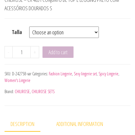
ACESSÓRIOS DOURADOS S
Talla
CHILIROSE - CR 4848 CONJUNTO DE SUTIÃ DE RENDA VERM
-
+
Add to cart
SKU:
D-242758-var
Categories:
Fashion Lingerie
,
Sexy lingerie set
,
Spicy Lingerie
,
Women's Lingerie
Brand:
CHILIROSE
,
CHILIROSE SETS
DESCRIPTION
ADDITIONAL INFORMATION