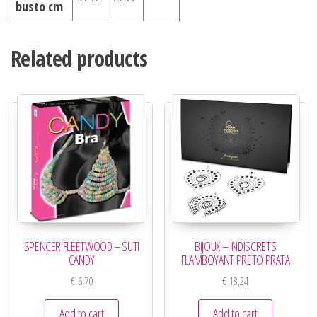
busto cm
Related products
SPENCER FLEETWOOD – SUTI
BIJOUX – INDISCRETS
CANDY
FLAMBOYANT PRETO PRATA
€
6,70
€
18,24
Add to cart
Add to cart