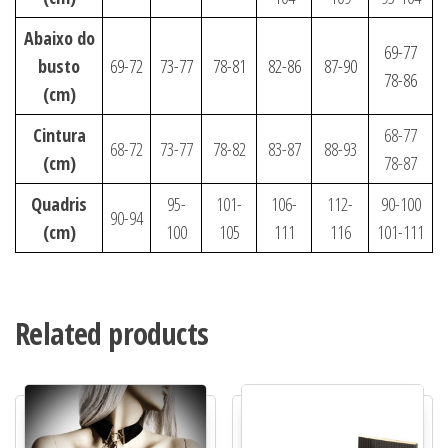
Abaixo do
69-77
busto
69-72
73-77
78-81
82-86
87-90
78-86
(cm)
Cintura
68-77
68-72
73-77
78-82
83-87
88-93
(cm)
78-87
Quadris
95-
101-
106-
112-
90-100
90-94
(cm)
100
105
111
116
101-111
Related products