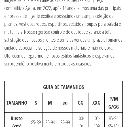
lingerie sensual e excitante aos nossos clientes a um preço
competitivo. Agora, em 2022, após 14 anos, somos uma das principais
empresas de lingerie exótica e possuímos uma ampla coleção de
pijamas, vestidos, robes, espartilhos, vestidos, roupas para balada e
muito mais. Nosso rigoroso controle de qualidade garante a total
satisfação dos nossos clientes e torna as vendas um prazer. Tomamos
cuidado especial na seleção de nossos materiais e mão de obra.
Oferecemos regularmente novos estilos fantásticos e esperamos
surpreendê-lo positivamente em todas as ocasiões.
GUIA DE TAMANHOS
P/M
TAMANHO
S
M
eu
GG
XXG
G/GG
Busto
100-
105-
85-94
85-89
90-94
95-99
(cm)
104
109
95-104