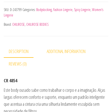
SKU:
D-243799
Categories:
Bodystocking
,
Fashion Lingerie
,
Spicy Lingerie
,
Women's
Lingerie
Brand:
CHILIROSE
,
CHILIROSE BODIES
DESCRIPTION
ADDITIONAL INFORMATION
REVIEWS (0)
CR 4854
Este body ousado sabe como trabalhar o corpo e a imaginação. Alças
largas oferecem conforto e suporte, enquanto um padrão inteligente
que acentua a cintura cria uma silhueta lindamente esculpida sem
necessidade de filtros.