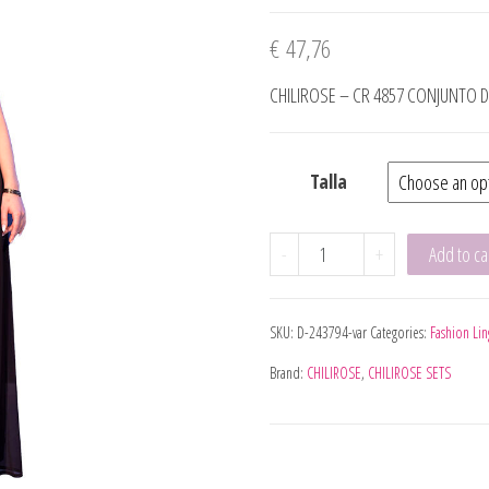
€
47,76
CHILIROSE – CR 4857 CONJUNTO 
Talla
CHILIROSE - CR 4672 T
-
+
Add to ca
SKU:
D-243794-var
Categories:
Fashion Lin
Brand:
CHILIROSE
,
CHILIROSE SETS