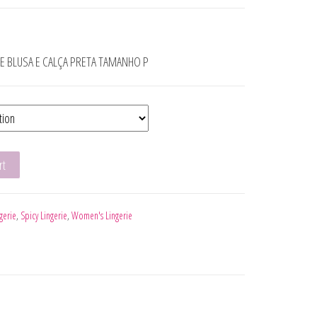
DE BLUSA E CALÇA PRETA TAMANHO P
OP SAIA PRETA E TANGA COM CORRENTES DOURADAS XL quantity
rt
gerie
,
Spicy Lingerie
,
Women's Lingerie