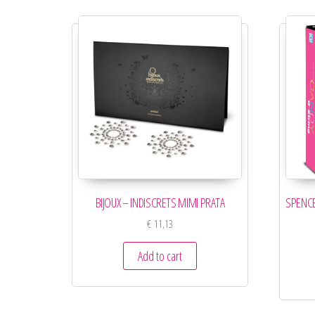
BIJOUX – INDISCRETS MIMI PRATA
SPENCE
€
11,13
Add to cart