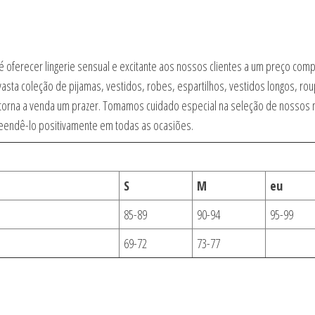
 oferecer lingerie sensual e excitante aos nossos clientes a um preço com
asta coleção de pijamas, vestidos, robes, espartilhos, vestidos longos, ro
 e torna a venda um prazer. Tomamos cuidado especial na seleção de nosso
eendê-lo positivamente em todas as ocasiões.
S
M
eu
85-89
90-94
95-99
69-72
73-77