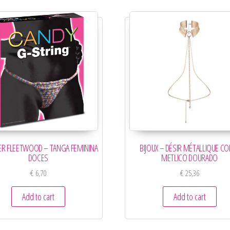
R FLEETWOOD – TANGA FEMININA
BIJOUX – DÉSIR MÉTALLIQUE CO
DOCES
METLICO DOURADO
€
6,70
€
25,36
Add to cart
Add to cart