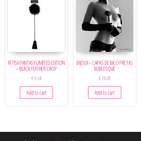
FETISH FANTASY LIMITED EDITION
BIJOUX – CAPAS DE BICO PRETAS
– BLACK FEATHER CROP
BURLESQUE
€
9,14
€
20,28
Add to cart
Add to cart