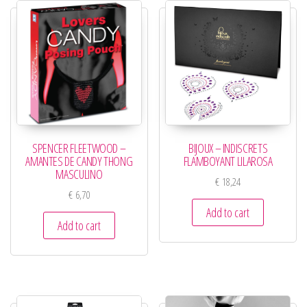
SPENCER FLEETWOOD –
BIJOUX – INDISCRETS
AMANTES DE CANDY THONG
FLAMBOYANT LILAROSA
MASCULINO
€
18,24
€
6,70
Add to cart
Add to cart