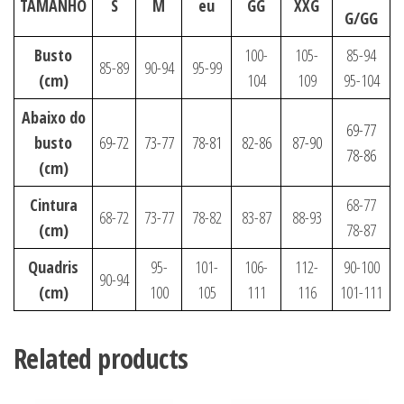
TAMANHO
S
M
eu
GG
XXG
G/GG
Busto
100-
105-
85-94
85-89
90-94
95-99
(cm)
104
109
95-104
Abaixo do
69-77
busto
69-72
73-77
78-81
82-86
87-90
78-86
(cm)
Cintura
68-77
68-72
73-77
78-82
83-87
88-93
(cm)
78-87
Quadris
95-
101-
106-
112-
90-100
90-94
(cm)
100
105
111
116
101-111
Related products