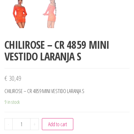
CHILIROSE – CR 4859 MINI
VESTIDO LARANJA S
€
30,49
CHILIROSE – CR 4859 MINI VESTIDO LARANJA S
9 in stock
CHILIROSE - CR 4859 MINI VESTIDO LARANJA S quantity
-
+
Add to cart