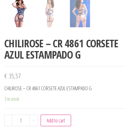
CHILIROSE – CR 4861 CORSETE
AZUL ESTAMPADO G
€
35,57
CHILIROSE – CR 4861 CORSETE AZUL ESTAMPADO G
3 in stock
CHILIROSE - CR 4861 CORSETE AZUL ESTAMPADO G quanti
-
+
Add to cart