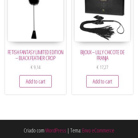
FETISH FANTASY LIMITED EDITION
BIJOUX – LILLY CHICOTE DE
– BLACK FEATHER CROP
FRANJA
€
9,14
€
17,27
Add to cart
Add to cart
Criado com
WordPress
|
Tema:
Envo eCommerce