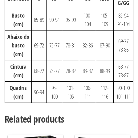
G/GG
Busto
100-
105-
85-94
85-89
90-94
95-99
(cm)
104
109
95-104
Abaixo do
69-77
busto
69-72
73-77
78-81
82-86
87-90
78-86
(cm)
Cintura
68-77
68-72
73-77
78-82
83-87
88-93
(cm)
78-87
Quadris
95-
101-
106-
112-
90-100
90-94
(cm)
100
105
111
116
101-111
Related products