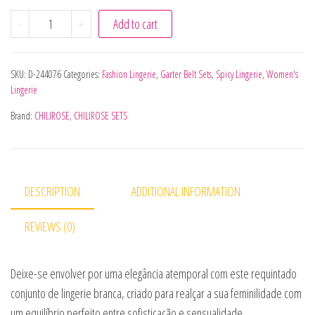
CHILIROSE - CR 4865 CONJUNTO DE SUTIÃ E MEIA BRANCA
-
+
Add to cart
SKU:
D-244076
Categories:
Fashion Lingerie
,
Garter Belt Sets
,
Spicy Lingerie
,
Women's
Lingerie
Brand:
CHILIROSE
,
CHILIROSE SETS
DESCRIPTION
ADDITIONAL INFORMATION
REVIEWS (0)
Deixe-se envolver por uma elegância atemporal com este requintado
conjunto de lingerie branca, criado para realçar a sua feminilidade com
um equilíbrio perfeito entre sofisticação e sensualidade.