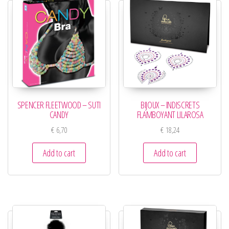
SPENCER FLEETWOOD – SUTI
BIJOUX – INDISCRETS
CANDY
FLAMBOYANT LILAROSA
€
6,70
€
18,24
Add to cart
Add to cart