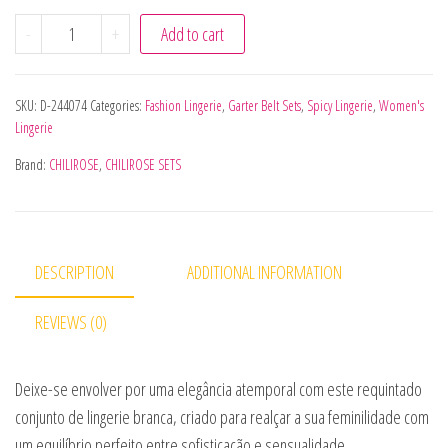
CHILIROSE - CR 4865 CONJUNTO DE SUTIÃ E MEIA COM C
-
+
Add to cart
SKU:
D-244074
Categories:
Fashion Lingerie
,
Garter Belt Sets
,
Spicy Lingerie
,
Women's
Lingerie
Brand:
CHILIROSE
,
CHILIROSE SETS
DESCRIPTION
ADDITIONAL INFORMATION
REVIEWS (0)
Deixe-se envolver por uma elegância atemporal com este requintado
conjunto de lingerie branca, criado para realçar a sua feminilidade com
um equilíbrio perfeito entre sofisticação e sensualidade.