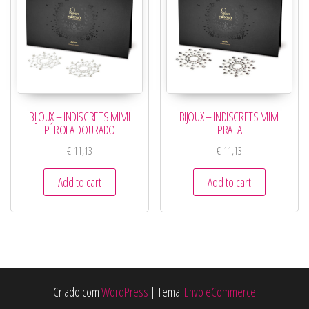
BIJOUX – INDISCRETS MIMI
BIJOUX – INDISCRETS MIMI
PÉROLA DOURADO
PRATA
€
11,13
€
11,13
Add to cart
Add to cart
Criado com
WordPress
|
Tema:
Envo eCommerce