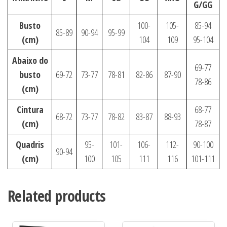
G/GG
Busto
100-
105-
85-94
85-89
90-94
95-99
(cm)
104
109
95-104
Abaixo do
69-77
busto
69-72
73-77
78-81
82-86
87-90
78-86
(cm)
Cintura
68-77
68-72
73-77
78-82
83-87
88-93
(cm)
78-87
Quadris
95-
101-
106-
112-
90-100
90-94
(cm)
100
105
111
116
101-111
Related products