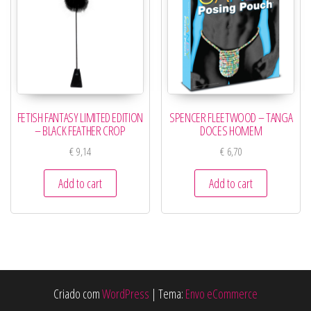
FETISH FANTASY LIMITED EDITION
SPENCER FLEETWOOD – TANGA
– BLACK FEATHER CROP
DOCES HOMEM
€
9,14
€
6,70
Add to cart
Add to cart
Criado com
WordPress
|
Tema:
Envo eCommerce