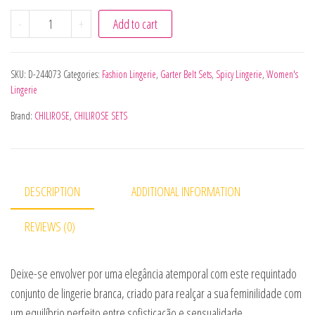
CHILIROSE - CR 4865 CONJUNTO DE SUTIÃ E MEIA COM CI
-
+
Add to cart
SKU:
D-244073
Categories:
Fashion Lingerie
,
Garter Belt Sets
,
Spicy Lingerie
,
Women's
Lingerie
Brand:
CHILIROSE
,
CHILIROSE SETS
DESCRIPTION
ADDITIONAL INFORMATION
REVIEWS (0)
Deixe-se envolver por uma elegância atemporal com este requintado
conjunto de lingerie branca, criado para realçar a sua feminilidade com
um equilíbrio perfeito entre sofisticação e sensualidade.