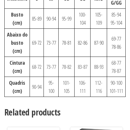
G/GG
Busto
100-
105-
85-94
85-89
90-94
95-99
(cm)
104
109
95-104
Abaixo do
69-77
busto
69-72
73-77
78-81
82-86
87-90
78-86
(cm)
Cintura
68-77
68-72
73-77
78-82
83-87
88-93
(cm)
78-87
Quadris
95-
101-
106-
112-
90-100
90-94
(cm)
100
105
111
116
101-111
Related products