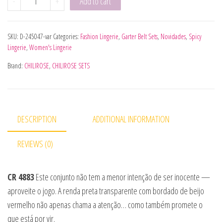
-
+
Add to cart
SKU:
D-245047-var
Categories:
Fashion Lingerie
,
Garter Belt Sets
,
Novidades
,
Spicy
Lingerie
,
Women's Lingerie
Brand:
CHILIROSE
,
CHILIROSE SETS
DESCRIPTION
ADDITIONAL INFORMATION
REVIEWS (0)
CR 4883
Este conjunto não tem a menor intenção de ser inocente —
aproveite o jogo. A renda preta transparente com bordado de beijo
vermelho não apenas chama a atenção… como também promete o
que está por vir.