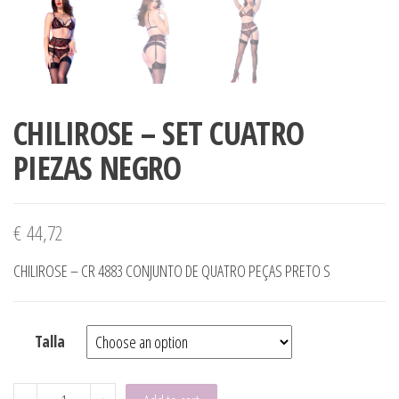
CHILIROSE – SET CUATRO
PIEZAS NEGRO
€
44,72
CHILIROSE – CR 4883 CONJUNTO DE QUATRO PEÇAS PRETO S
Talla
CHILIROSE - SET CUATRO PIEZAS NEGRO quantity