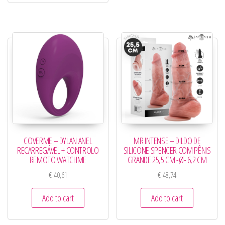
COVERME – DYLAN ANEL
MR INTENSE – DILDO DE
RECARREGÁVEL + CONTROLO
SILICONE SPENCER COM PÊNIS
REMOTO WATCHME
GRANDE 25,5 CM -Ø- 6,2 CM
€
40,61
€
48,74
Add to cart
Add to cart