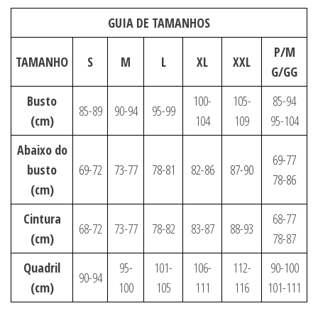
GUIA DE TAMANHOS
P/M
TAMANHO
S
M
L
XL
XXL
G/GG
Busto
100-
105-
85-94
85-89
90-94
95-99
(cm)
104
109
95-104
Abaixo do
69-77
busto
69-72
73-77
78-81
82-86
87-90
78-86
(cm)
Cintura
68-77
68-72
73-77
78-82
83-87
88-93
(cm)
78-87
Quadril
95-
101-
106-
112-
90-100
90-94
(cm)
100
105
111
116
101-111