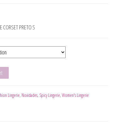
DE CORSET PRETO S
NJUNTO CORSET VERMELHO S quantity
rt
shion Lingerie
,
Novidades
,
Spicy Lingerie
,
Women's Lingerie