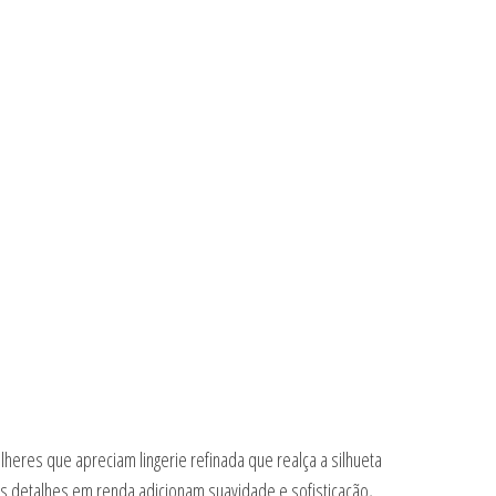
heres que apreciam lingerie refinada que realça a silhueta
dos detalhes em renda adicionam suavidade e sofisticação,