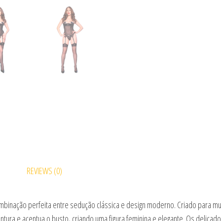
REVIEWS (0)
mbinação perfeita entre sedução clássica e design moderno. Criado para mul
intura e acentua o busto, criando uma figura feminina e elegante. Os delica