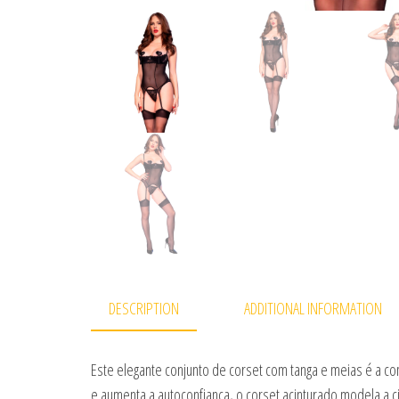
DESCRIPTION
ADDITIONAL INFORMATION
Este elegante conjunto de corset com tanga e meias é a co
e aumenta a autoconfiança, o corset acinturado modela a c