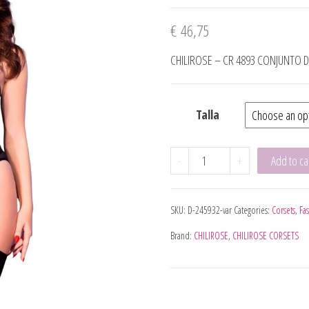
€
46,75
CHILIROSE – CR 4893 CONJUNTO 
Talla
CHILIROSE - CR 4873 CO
-
+
Add to ca
SKU:
D-245932-var
Categories:
Corsets
,
Fa
Brand:
CHILIROSE
,
CHILIROSE CORSETS