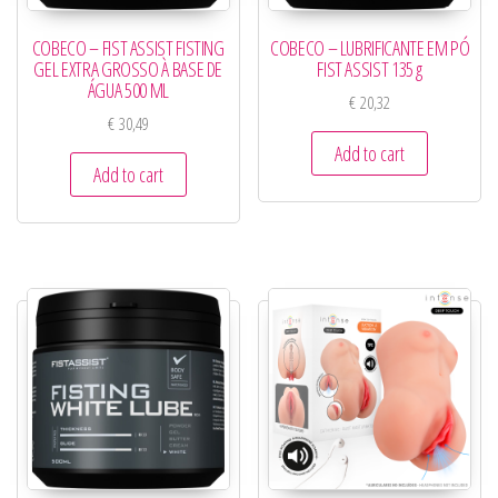
COBECO – FIST ASSIST FISTING
COBECO – LUBRIFICANTE EM PÓ
GEL EXTRA GROSSO À BASE DE
FIST ASSIST 135 g
ÁGUA 500 ML
€
20,32
€
30,49
Add to cart
Add to cart