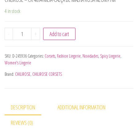
4 in stock
CHILIROSE - CR 4894 MEIA-CALÇA DE MALHA ROSA NEON 
-
+
Add to cart
SKU:
D-245936
Categories:
Corsets
,
Fashion Lingerie
,
Novidades
,
Spicy Lingerie
,
Women's Lingerie
Brand:
CHILIROSE
,
CHILIROSE CORSETS
DESCRIPTION
ADDITIONAL INFORMATION
REVIEWS (0)