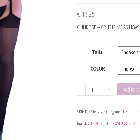
€
16,25
CHILIROSE – CR 4312 MEIAS LIGA
Talla
COLOR
CHILIROSE - CR 4312 ME
-
+
Add to ca
SKU:
D-239622-var
Categories:
Fashion Lin
Brand:
CHILIROSE
,
CHILIROSE ACCESORIE