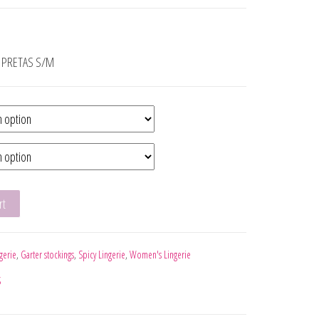
S PRETAS S/M
DIAS LIGUERO ROJO S/M quantity
rt
gerie
,
Garter stockings
,
Spicy Lingerie
,
Women's Lingerie
S