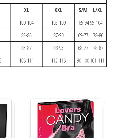
XL
XXL
S/M L/XL
100-104
105-109
85-94 95-104
82-86
87-90
69-77 78-86
83-87
88-93
68-77 78-87
5
106-111
112-116
90-100 101-111