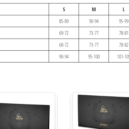
S
M
L
85-89
90-94
95-99
69-72
73-77
78-81
68-72
73-77
78-82
90-94
95-100
101-10