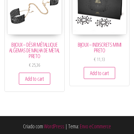
BIJOUX – DÉSIR MÉTALLIQUE
BIJOUX – INDISCRETS MIMI
ALGEMAS DE MALHA DE METAL
PRETO
PRETO
€
11,13
€
25,36
Add to cart
Add to cart
Criado com
WordPress
|
Tema:
Envo eCommerce