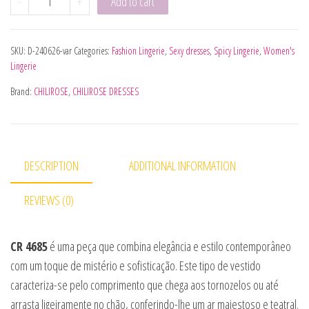
-
+
Add to cart
SKU:
D-240626-var
Categories:
Fashion Lingerie
,
Sexy dresses
,
Spicy Lingerie
,
Women's
Lingerie
Brand:
CHILIROSE
,
CHILIROSE DRESSES
DESCRIPTION
ADDITIONAL INFORMATION
REVIEWS (0)
CR 4685
é uma peça que combina elegância e estilo contemporâneo
com um toque de mistério e sofisticação. Este tipo de vestido
caracteriza-se pelo comprimento que chega aos tornozelos ou até
arrasta ligeiramente no chão, conferindo-lhe um ar majestoso e teatral.