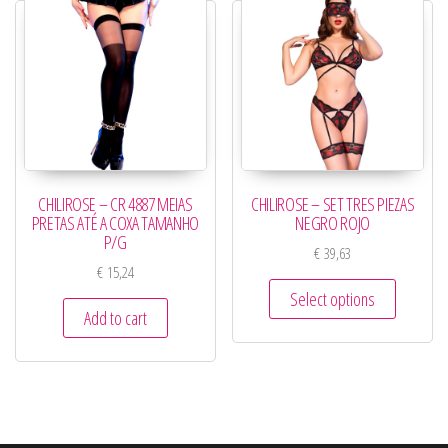
CHILIROSE – CR 4887 MEIAS
CHILIROSE – SET TRES PIEZAS
PRETAS ATÉ A COXA TAMANHO
NEGRO ROJO
P/G
€
39,63
€
15,24
Select options
Add to cart