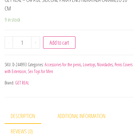
CM
9 in stock
GET REAL - CAPA DE SILICONE PARA PÊNIS HIDRATADA C
-
+
Add to cart
SKU:
D-244993
Categories:
Accessories for the penis
,
Lovetoys
,
Novidades
,
Penis Covers
with Extension
,
Sex Toys for Men
Brand:
GET REAL
DESCRIPTION
ADDITIONAL INFORMATION
REVIEWS (0)