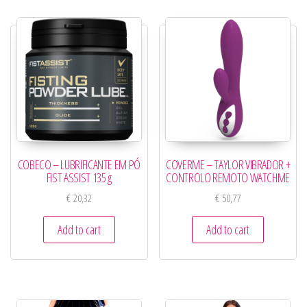
COBECO – LUBRIFICANTE EM PÓ
COVERME – TAYLOR VIBRADOR +
FIST ASSIST 135 g
CONTROLO REMOTO WATCHME
€
20,32
€
50,77
Add to cart
Add to cart