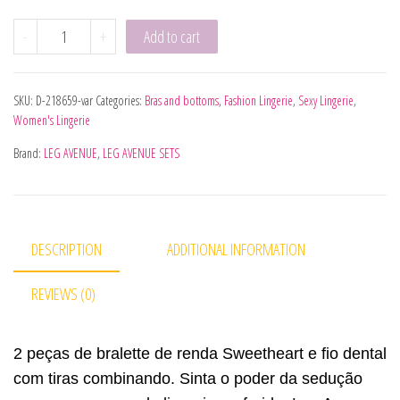
LEG AVENUE - SET 2 PIEZAS CON TANGA DOBLE TIRANTA M
-
+
Add to cart
SKU:
D-218659-var
Categories:
Bras and bottoms
,
Fashion Lingerie
,
Sexy Lingerie
,
Women's Lingerie
Brand:
LEG AVENUE
,
LEG AVENUE SETS
DESCRIPTION
ADDITIONAL INFORMATION
REVIEWS (0)
2 peças de bralette de renda Sweetheart e fio dental
com tiras combinando. Sinta o poder da sedução