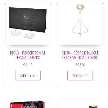
BIJOUX – INDISCRETS MIMI
BIJOUX – DÉSIR MÉTALLIQUE
PÉROLA DOURADO
COLAR METLICO DOURADO
€
11,13
€
25,36
Add to cart
Add to cart