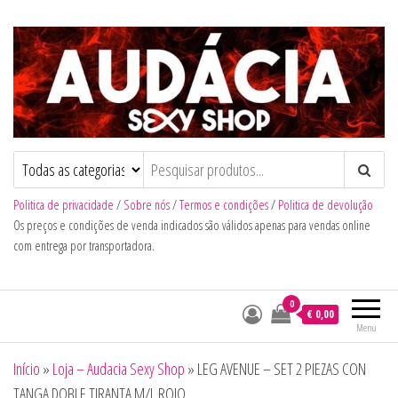
Audacia Sexy Shop
Politica de privacidade
/
Sobre nós
/
Termos e condições
/
Politica de devolução
Os preços e condições de venda indicados são válidos apenas para vendas online
com entrega por transportadora.
0
€ 0,00
Menu
Início
»
Loja – Audacia Sexy Shop
»
LEG AVENUE – SET 2 PIEZAS CON
TANGA DOBLE TIRANTA M/L ROJO