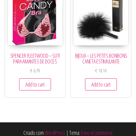
SPENCER FLEETWOOD – SUTI
BIJOUX – LES PETITS BONBONS
PARA AMANTES DE DOCES
CANETA ESTIMULANTE
€
6,70
€
10,16
Add to cart
Add to cart
Criado com
WordPress
|
Tema:
Envo eCommerce