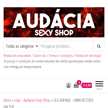
Audacia Sexy Shop
Politica de privacidade
/
Sobre nós
/
Termos e condições
/
Politica de devolução
Os preços e condições de venda indicados são válidos apenas para vendas online
com entrega por transportadora.
0
€ 0,00
Menu
Início
»
Loja – Audacia Sexy Shop
»
LEG AVENUE – MINI VESTIDO
HALTER