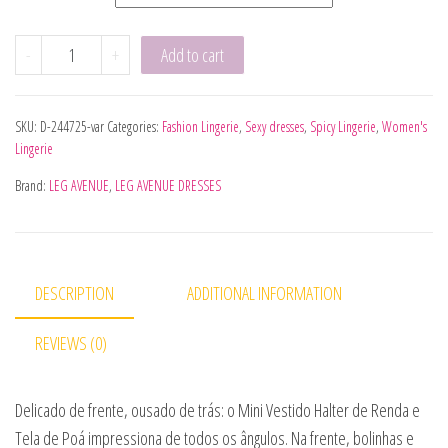
LEG AVENUE - MINI VESTIDO HALTER quantity
-
+
Add to cart
SKU:
D-244725-var
Categories:
Fashion Lingerie
,
Sexy dresses
,
Spicy Lingerie
,
Women's
Lingerie
Brand:
LEG AVENUE
,
LEG AVENUE DRESSES
DESCRIPTION
ADDITIONAL INFORMATION
REVIEWS (0)
Delicado de frente, ousado de trás: o Mini Vestido Halter de Renda e
Tela de Poá impressiona de todos os ângulos. Na frente, bolinhas e