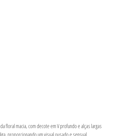
enda floral macia, com decote em V profundo e alças largas
-liga, proporcionando um visual ousado e sensual.