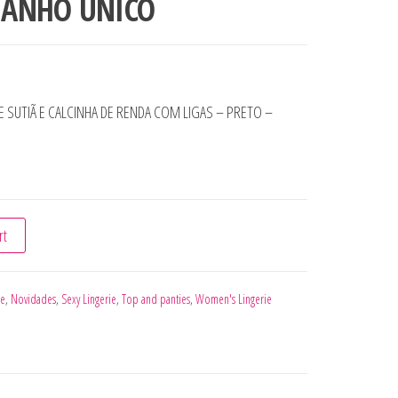
MANHO ÚNICO
 SUTIÃ E CALCINHA DE RENDA COM LIGAS – PRETO –
NJUNTO DE SUTIÃ E CALCINHA DE RENDA COM LIGAS - PRETO - 
rt
ie
,
Novidades
,
Sexy Lingerie
,
Top and panties
,
Women's Lingerie