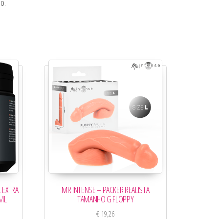
o.
L EXTRA
MR INTENSE – PACKER REALISTA
 ML
TAMANHO G FLOPPY
€
19,26