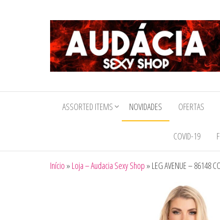
Audacia
Sexy
ASSORTED ITEMS
NOVIDADES
OFERTAS
Shop
COVID-19
F
Início
»
Loja – Audacia Sexy Shop
»
LEG AVENUE – 86148 C