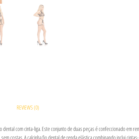
REVIEWS (0)
 fio dental com cinta-liga. Este conjunto de duas peças é confeccionado em r
em costas. A calcinha fio dental de renda elástica combinando inclui cintas