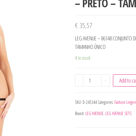
– PRETO – TA
€
35,57
LEG AVENUE – 86148 CONJUNTO DE
TAMANHO ÚNICO
4 in stock
LEG AVENUE - 86148 CO
-
+
Add to ca
SKU:
D-245344
Categories:
Fashion Linger
Brand:
LEG AVENUE
,
LEG AVENUE SETS