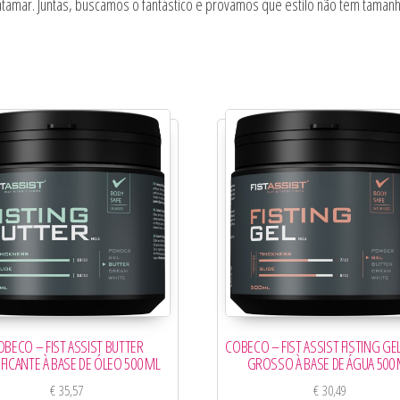
patamar. Juntas, buscamos o fantástico e provamos que estilo não tem tamanh
OBECO – FIST ASSIST BUTTER
COBECO – FIST ASSIST FISTING GE
IFICANTE À BASE DE ÓLEO 500 ML
GROSSO À BASE DE ÁGUA 500
€
35,57
€
30,49