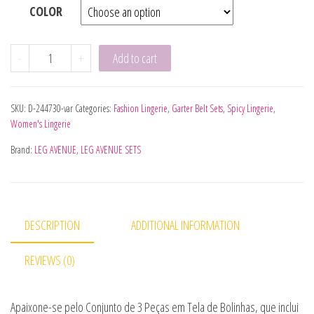
COLOR
LEG AVENUE - SET TOP + TANGA + LIGUERO quantity
-
+
Add to cart
SKU:
D-244730-var
Categories:
Fashion Lingerie
,
Garter Belt Sets
,
Spicy Lingerie
,
Women's Lingerie
Brand:
LEG AVENUE
,
LEG AVENUE SETS
DESCRIPTION
ADDITIONAL INFORMATION
REVIEWS (0)
Apaixone-se pelo Conjunto de 3 Peças em Tela de Bolinhas, que inclui