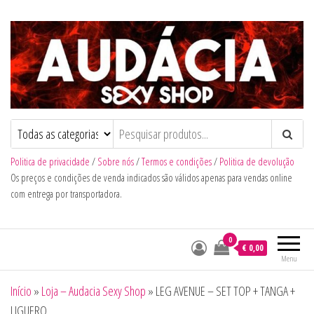
Audacia Sexy Shop
Politica de privacidade
/
Sobre nós
/
Termos e condições
/
Politica de devolução
Os preços e condições de venda indicados são válidos apenas para vendas online
com entrega por transportadora.
0
€ 0,00
Menu
Início
»
Loja – Audacia Sexy Shop
»
LEG AVENUE – SET TOP + TANGA +
LIGUERO