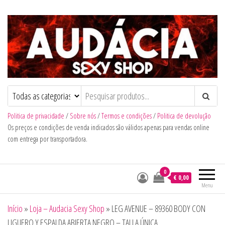
Audacia Sexy Shop
Politica de privacidade
/
Sobre nós
/
Termos e condições
/
Politica de devolução
Os preços e condições de venda indicados são válidos apenas para vendas online
com entrega por transportadora.
0
€ 0,00
Menu
Início
»
Loja – Audacia Sexy Shop
»
LEG AVENUE – 89360 BODY CON
LIGUERO Y ESPALDA ABIERTA NEGRO – TALLA ÚNICA