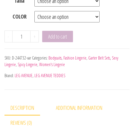
Talla
COLOR
LEG AVENUE - 89360 BODY CON LIGUERO Y ESPALDA ABIER
-
+
Add to cart
SKU:
D-244732-var
Categories:
Bodysuits
,
Fashion Lingerie
,
Garter Belt Sets
,
Sexy
Lingerie
,
Spicy Lingerie
,
Women's Lingerie
Brand:
LEG AVENUE
,
LEG AVENUE TEDDIES
DESCRIPTION
ADDITIONAL INFORMATION
REVIEWS (0)