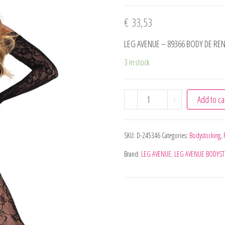
€
33,53
LEG AVENUE – 89366 BODY DE R
3 in stock
LEG AVENUE - 89366 BO
-
+
Add to ca
SKU:
D-245346
Categories:
Bodystocking
,
Brand:
LEG AVENUE
,
LEG AVENUE BODYS