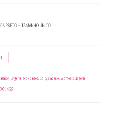
ENDA PRETO – TAMANHO ÚNICO
DY DE RENDA PRETO - TAMANHO ÚNICO quantity
rt
Fashion Lingerie
,
Novidades
,
Spicy Lingerie
,
Women's Lingerie
TOCKINGS