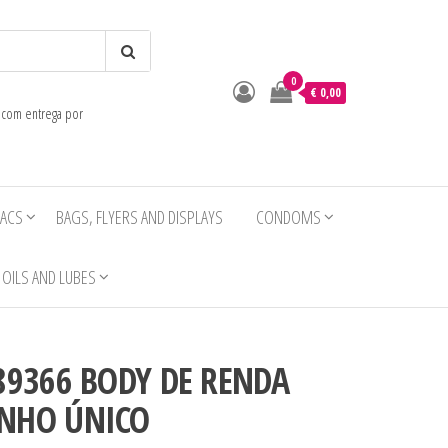
0
o
€ 0,00
e com entrega por
IACS
BAGS, FLYERS AND DISPLAYS
CONDOMS
OILS AND LUBES
89366 BODY DE RENDA
NHO ÚNICO