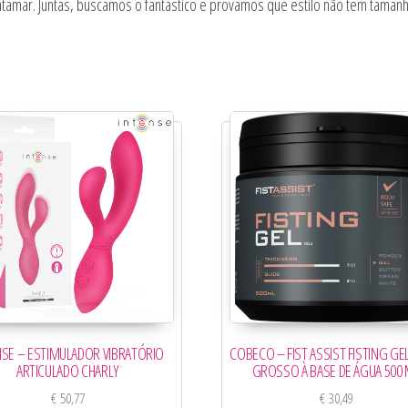
patamar. Juntas, buscamos o fantástico e provamos que estilo não tem tamanh
NSE – ESTIMULADOR VIBRATÓRIO
COBECO – FIST ASSIST FISTING GE
ARTICULADO CHARLY
GROSSO À BASE DE ÁGUA 500
€
50,77
€
30,49