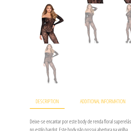
DESCRIPTION
ADDITIONAL INFORMATION
Deixe-se encantar por este body de renda floral superel
no estilo bardot. Este body não possui abertura na virilha.