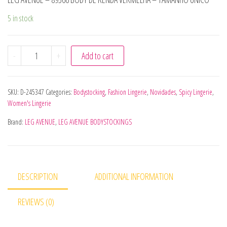
5 in stock
LEG AVENUE - 89366 BODY DE RENDA VERMELHA - TAMAN
-
+
Add to cart
SKU:
D-245347
Categories:
Bodystocking
,
Fashion Lingerie
,
Novidades
,
Spicy Lingerie
,
Women's Lingerie
Brand:
LEG AVENUE
,
LEG AVENUE BODYSTOCKINGS
DESCRIPTION
ADDITIONAL INFORMATION
REVIEWS (0)