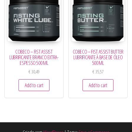
COBECO – FIST ASSIST
COBECO – FIST ASSIST BUTTER
LUBRIFICANTE BRANCO EXTRA-
LUBRIFICANTE À BASE DE ÓLEO
ESPESSO 500 ML
500 ML
€
30,49
€
35,57
Add to cart
Add to cart