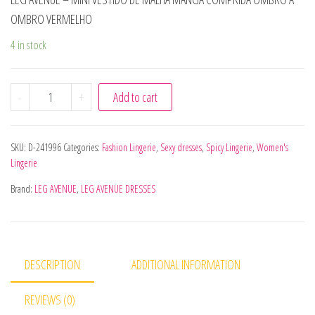
OMBRO VERMELHO
4 in stock
LEG AVENUE - MINI VESTIDO DE MALHA MANGA COMPRI
-
+
Add to cart
SKU:
D-241996
Categories:
Fashion Lingerie
,
Sexy dresses
,
Spicy Lingerie
,
Women's
Lingerie
Brand:
LEG AVENUE
,
LEG AVENUE DRESSES
DESCRIPTION
ADDITIONAL INFORMATION
REVIEWS (0)