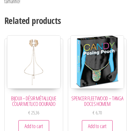
tamanho!
Related products
BIJOUX – DÉSIR MÉTALLIQUE
SPENCER FLEETWOOD – TANGA
COLAR METLICO DOURADO
DOCES HOMEM
€
25,36
€
6,70
Add to cart
Add to cart