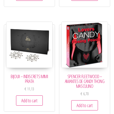
BIJOUX – INDISCRETS MIMI
SPENCER FLEETWOOD –
PRATA
AMANTES DE CANDY THONG
MASCULINO
€
11,13
€
6,70
Add to cart
Add to cart