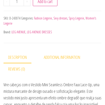
-
+
Add to cart
SKU:
D-243074
Categories:
Fashion Lingerie
,
Sexy dresses
,
Spicy Lingerie
,
Women's
Lingerie
Brand:
LEG AVENUE
,
LEG AVENUE DRESSES
DESCRIPTION
ADDITIONAL INFORMATION
REVIEWS (0)
Vire cabeças com o Vestido Mini Seamless Ombre Faux Lace-Up, uma
mistura marcante de design ousado e sofisticação elegante. Este
vestido mini justo apresenta um efeito ombre degradê que realça suas
curvas, enquanto o detalhe de renda falsa cria uma ilusão irresistível