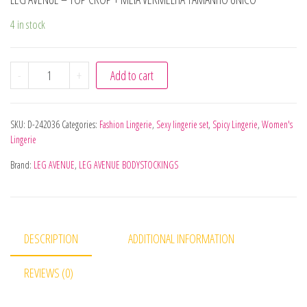
4 in stock
LEG AVENUE - TOP CROP + MEIA VERMELHA TAMANHO ÚNI
-
+
Add to cart
SKU:
D-242036
Categories:
Fashion Lingerie
,
Sexy lingerie set
,
Spicy Lingerie
,
Women's
Lingerie
Brand:
LEG AVENUE
,
LEG AVENUE BODYSTOCKINGS
DESCRIPTION
ADDITIONAL INFORMATION
REVIEWS (0)