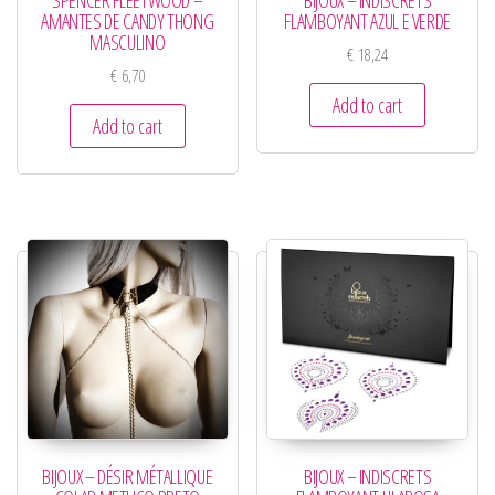
SPENCER FLEETWOOD –
BIJOUX – INDISCRETS
AMANTES DE CANDY THONG
FLAMBOYANT AZUL E VERDE
MASCULINO
€
18,24
€
6,70
Add to cart
Add to cart
BIJOUX – DÉSIR MÉTALLIQUE
BIJOUX – INDISCRETS