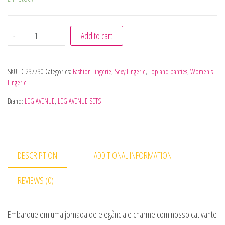
LEG AVENUE - TOP CROP RENDA COM TANGA quantity
-
+
Add to cart
SKU:
D-237730
Categories:
Fashion Lingerie
,
Sexy Lingerie
,
Top and panties
,
Women's
Lingerie
Brand:
LEG AVENUE
,
LEG AVENUE SETS
DESCRIPTION
ADDITIONAL INFORMATION
REVIEWS (0)
Embarque em uma jornada de elegância e charme com nosso cativante