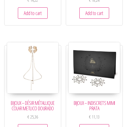
€
14,22
€
18,24
Add to cart
Add to cart
BIJOUX – DÉSIR MÉTALLIQUE
BIJOUX – INDISCRETS MIMI
COLAR METLICO DOURADO
PRATA
€
25,36
€
11,13