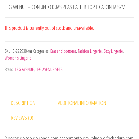
LEG AVENUE – CONJUNTO DUAS PEAS HALTER TOP E CALCINHA S/M
This product is currently out of stock and unavailable.
SKU:
D-222938-var
Categories:
Bras and bottoms
,
Fashion Lingerie
,
Sexy Lingerie
,
Women's Lingerie
Brand:
LEG AVENUE
,
LEG AVENUE SETS
DESCRIPTION
ADDITIONAL INFORMATION
REVIEWS (0)
2 peças de top de renda com acabamento em veludo e fechadura com