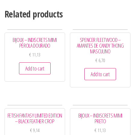
Related products
BIJOUX – INDISCRETS MIMI
SPENCER FLEETWOOD –
PÉROLA DOURADO
AMANTES DE CANDY THONG
MASCULINO
€
11,13
€
6,70
Add to cart
Add to cart
FETISH FANTASY LIMITED EDITION
BIJOUX – INDISCRETS MIMI
– BLACK FEATHER CROP
PRETO
€
9,14
€
11,13