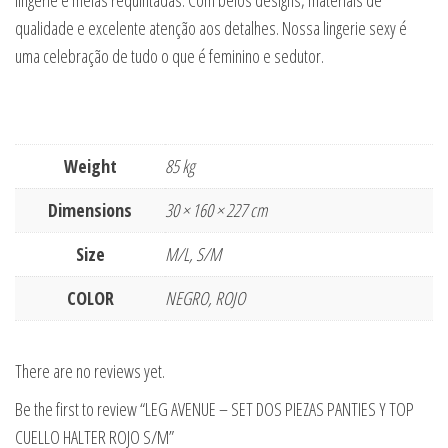
lingerie e meias requintadas. Com belos designs, materiais de
qualidade e excelente atenção aos detalhes. Nossa lingerie sexy é
uma celebração de tudo o que é feminino e sedutor.
Weight
85 kg
Dimensions
30 × 160 × 227 cm
Size
M/L, S/M
COLOR
NEGRO, ROJO
There are no reviews yet.
Be the first to review “LEG AVENUE – SET DOS PIEZAS PANTIES Y TOP
CUELLO HALTER ROJO S/M”