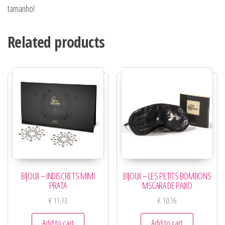
tamanho!
Related products
BIJOUX – INDISCRETS MIMI
BIJOUX – LES PETITS BOMBONS
PRATA
MSCARA DE PAIXO
€
11,13
€
10,16
Add to cart
Add to cart