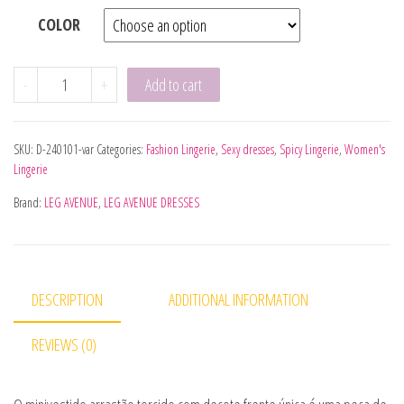
COLOR
LEG AVENUE - VESTIDO DE REJILLA CRUZADO NARANJA TAL
-
+
Add to cart
SKU:
D-240101-var
Categories:
Fashion Lingerie
,
Sexy dresses
,
Spicy Lingerie
,
Women's
Lingerie
Brand:
LEG AVENUE
,
LEG AVENUE DRESSES
DESCRIPTION
ADDITIONAL INFORMATION
REVIEWS (0)