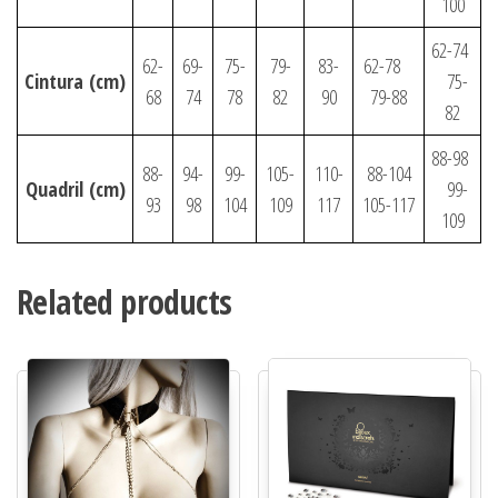
100
62-74
62-
69-
75-
79-
83-
62-78
Cintura
(cm)
75-
68
74
78
82
90
79-88
82
88-98
88-
94-
99-
105-
110-
88-104
Quadril
(cm)
99-
93
98
104
109
117
105-117
109
Related products