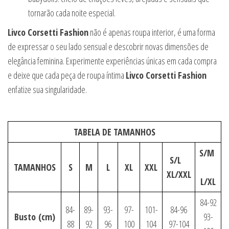
tornarão cada noite especial.
Livco Corsetti Fashion
não é apenas roupa interior, é uma forma
de expressar o seu lado sensual e descobrir novas dimensões de
elegância feminina. Experimente experiências únicas em cada compra
e deixe que cada peça de roupa íntima
Livco Corsetti Fashion
enfatize sua singularidade.
TABELA DE TAMANHOS
S/M
S/L
TAMANHOS
S
M
L
XL
XXL
XL/XXL
L/XL
84-92
84-
89-
93-
97-
101-
84-96
Busto
(cm)
93-
88
92
96
100
104
97-104