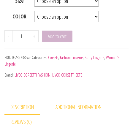
Size
COLOR
LIVCO CORSETTI FASHION - ABRIL LC 20242 SET CORSET +
-
+
Add to cart
SKU:
D-239738-var
Categories:
Corsets
,
Fashion Lingerie
,
Spicy Lingerie
,
Women's
Lingerie
Brand:
LIVCO CORSETTI FASHION
,
LIVCO CORSETTI SETS
DESCRIPTION
ADDITIONAL INFORMATION
REVIEWS (0)