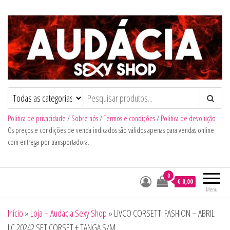
Audacia Sexy Shop
Politica de privacidade
/
Sobre nós
/
Termos e condições
/
Politica de devolução
Os preços e condições de venda indicados são válidos apenas para vendas online
com entrega por transportadora.
0
€ 0,00
Menu
Início
»
Loja – Audacia Sexy Shop
»
LIVCO CORSETTI FASHION – ABRIL
LC 20242 SET CORSET + TANGA S/M