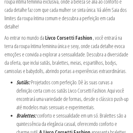
roupa íntima feminina exclusiva, onde a beleza se alia ao conforto e
cada detalhe faz com que cada mulher se sinta única. Vá além Saia dos
limites da roupa íntima comum e descubra a perfeição em cada
detalhe!
Ao entrar no mundo da
Livco Corsetti Fashion
, você entrará na
terra da roupa íntima feminina única e sexy, onde cada detalhe evoca
emoções e convida a explorar a sensualidade. Descubra a diversidade
da oferta, que inclui sutiãs, bralettes, meias, espartilhos, bodys,
camisolas e babydolls, abrindo portas a experiências extraordinárias.
Sutiãs:
Projetados com perfeição. Dê às suas curvas a
definição certa com os sutiãs Livco Corsetti Fashion. Aqui você
encontrará uma variedade de formas, desde o clássico push-up
até modelos mais sensuais e experimentais.
Bralettes:
conforto e sensualidade em um só. Bralettes são a
quintessência da elegância casual, oferecendo conforto e
charme sutil.
A Livco Corsetti Fashion
apresenta bralettes