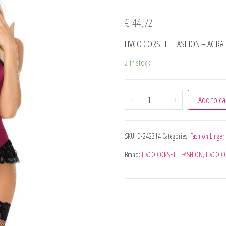
€
44,72
LIVCO CORSETTI FASHION – AGR
2 in stock
LIVCO CORSETTI FASHIO
-
+
Add to ca
SKU:
D-242314
Categories:
Fashion Linger
Brand:
LIVCO CORSETTI FASHION
,
LIVCO C