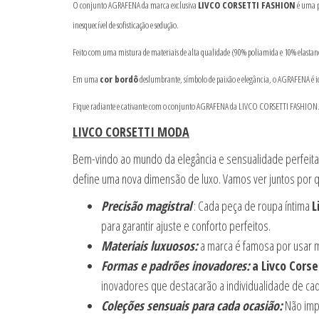
O conjunto AGRAFENA da marca exclusiva
LIVCO CORSETTI FASHION
é uma p
inesquecível de sofisticação e sedução.
Feito com uma mistura de materiais de alta qualidade (90% poliamida e 10% elastano
Em uma
cor bordô
deslumbrante, símbolo de paixão e elegância, o AGRAFENA é id
Fique radiante e cativante com o conjunto AGRAFENA da LIVCO CORSETTI FASHION. A c
LIVCO CORSETTI MODA
Bem-vindo ao mundo da elegância e sensualidade perfeit
define uma nova dimensão de luxo. Vamos ver juntos por q
Precisão magistral
: Cada peça de roupa íntima
L
para garantir ajuste e conforto perfeitos.
Materiais luxuosos:
a marca é famosa por usar m
Formas e padrões inovadores:
a Livco Corse
inovadores que destacarão a individualidade de ca
Coleções sensuais para cada ocasião:
Não impo