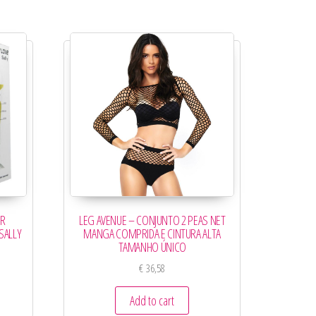
OR
LEG AVENUE – CONJUNTO 2 PEAS NET
SALLY
MANGA COMPRIDA E CINTURA ALTA
TAMANHO ÚNICO
€
36,58
Add to cart