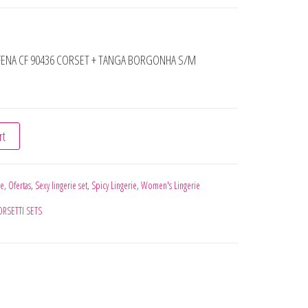
AFENA CF 90436 CORSET + TANGA BORGONHA S/M
N - AGRAFENA CF 90436 CORSET + TANGA BORGONHA S/M quant
rt
ie
,
Ofertas
,
Sexy lingerie set
,
Spicy Lingerie
,
Women's Lingerie
ORSETTI SETS