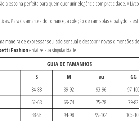
 a escolha perfeita para quem quer unir elegância com praticidade. A Livco
cas. Para os amantes do romance, a coleção de camisolas e babydolls está 
ma maneira de expressar seu lado sensual e descobrir novas dimensões de e
setti Fashion
enfatize sua singularidade.
GUIA DE TAMANHOS
S
M
eu
GG
84-88
89-92
93-96
97-10
62-68
69-74
75-78
79-82
88-93
94-98
99-104
105-10