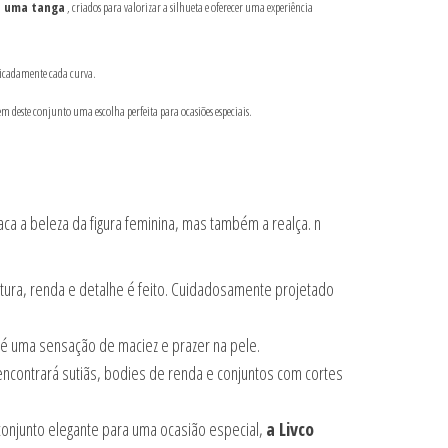
e uma tanga
, criados para valorizar a silhueta e oferecer uma experiência
licadamente cada curva.
 deste conjunto uma escolha perfeita para ocasiões especiais.
ca a beleza da figura feminina, mas também a realça. n
tura, renda e detalhe é feito. Cuidadosamente projetado
 é uma sensação de maciez e prazer na pele.
contrará sutiãs, bodies de renda e conjuntos com cortes
conjunto elegante para uma ocasião especial,
a Livco