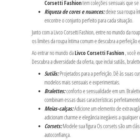
Corsetti Fashion
tem coleções sensuais que se a
Riqueza de cores e nuances:
deixe sua roupa ín
encontre o conjunto perfeito para cada situação.
Junto com a Livco Corsetti Fashion, entre no mundo da roup
os limites da roupa íntima comum e descubra a perfeição 
Ao entrar no mundo da
Livco Corsetti Fashion
, você e
Descubra a diversidade da oferta, que inclui sutiãs, bralet
Sutiãs:
Projetados para a perfeição. Dê às suas cur
modelos mais sensuais e experimentais.
Bralettes:
conforto e sensualidade em um. Bralette
combinam essas duas características perfeitamente
Meias-calças:
Adicione um elemento de extravagâ
adicionam charme e elegância inegáveis a qualquer 
Corsets:
Modele sua figura Os corsets são um clás
autoconfiança.