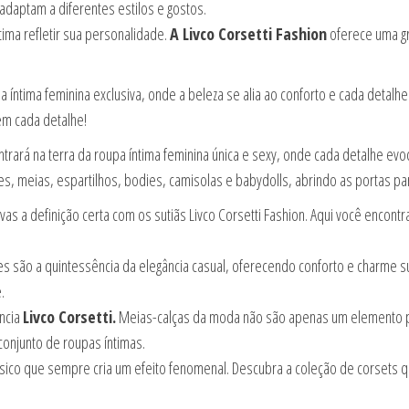
daptam a diferentes estilos e gostos.
tima refletir sua personalidade.
A Livco Corsetti Fashion
oferece uma gr
a íntima feminina exclusiva, onde a beleza se alia ao conforto e cada detalh
em cada detalhe!
ntrará na terra da roupa íntima feminina única e sexy, onde cada detalhe ev
tes, meias, espartilhos, bodies, camisolas e babydolls, abrindo as portas pa
vas a definição certa com os sutiãs Livco Corsetti Fashion. Aqui você encon
s são a quintessência da elegância casual, oferecendo conforto e charme su
.
ncia
Livco Corsetti.
Meias-calças da moda não são apenas um elemento prá
conjunto de roupas íntimas.
sico que sempre cria um efeito fenomenal. Descubra a coleção de corsets q