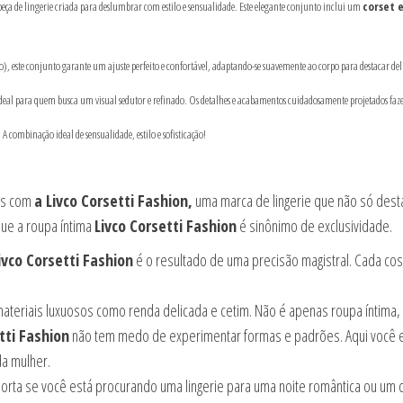
eça de lingerie criada para deslumbrar com estilo e sensualidade. Este elegante conjunto inclui um
corset 
), este conjunto garante um ajuste perfeito e confortável, adaptando-se suavemente ao corpo para destacar de
eal para quem busca um visual sedutor e refinado. Os detalhes e acabamentos cuidadosamente projetados fazem
ombinação ideal de sensualidade, estilo e sofisticação!
as com
a Livco Corsetti Fashion,
uma marca de lingerie que não só desta
ue a roupa íntima
Livco Corsetti Fashion
é sinônimo de exclusividade.
ivco Corsetti Fashion
é o resultado de uma precisão magistral. Cada cos
ateriais luxuosos como renda delicada e cetim. Não é apenas roupa íntima,
tti Fashion
não tem medo de experimentar formas e padrões. Aqui você en
da mulher.
rta se você está procurando uma lingerie para uma noite romântica ou um 