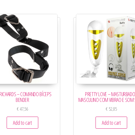
 RICHARDS – COMANDO BÍCEPS
PRETTY LOVE – MASTURBAD
BENDER
MASCULINO COM VIBRAO E SOM 
€
47,56
€
52,85
Add to cart
Add to cart