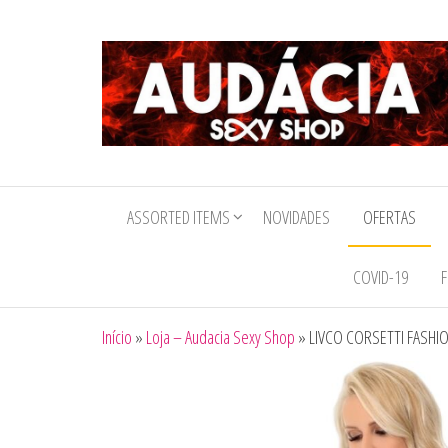
Audacia
Sexy
ASSORTED ITEMS
NOVIDADES
OFERTAS
Shop
COVID-19
F
Início
»
Loja – Audacia Sexy Shop
»
LIVCO CORSETTI FASHI