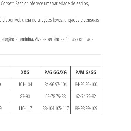
 Corsetti Fashion oferece uma variedade de estilos,
disponível. cheia de criações leves, arejadas e sensuais
legância feminina. Viva experiências únicas com cada
XXG
P/G GG/XG
P/M G/GG
0
101-104
84-96 97-104
84-92 93-100
83-90
62-78 79-88
62-74 75-82
9
110-117
88-104 105-117
88-98 99-109