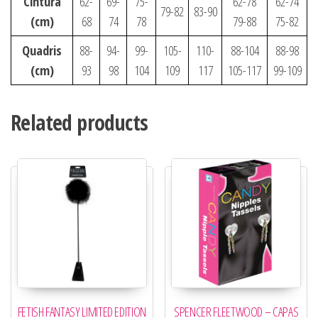
Cintura
62-
69-
75-
62-78
62-74
79-82
83-90
(cm)
68
74
78
79-88
75-82
Quadris
88-
94-
99-
105-
110-
88-104
88-98
(cm)
93
98
104
109
117
105-117
99-109
Related products
FETISH FANTASY LIMITED EDITION
SPENCER FLEETWOOD – CAPAS