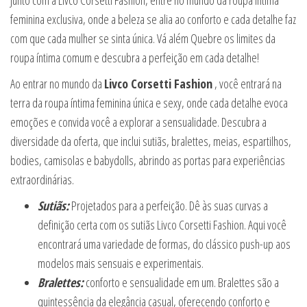
Junto com a Livco Corsetti Fashion, entre no mundo da roupa íntima
feminina exclusiva, onde a beleza se alia ao conforto e cada detalhe faz
com que cada mulher se sinta única. Vá além Quebre os limites da
roupa íntima comum e descubra a perfeição em cada detalhe!
Ao entrar no mundo da
Livco Corsetti Fashion
, você entrará na
terra da roupa íntima feminina única e sexy, onde cada detalhe evoca
emoções e convida você a explorar a sensualidade. Descubra a
diversidade da oferta, que inclui sutiãs, bralettes, meias, espartilhos,
bodies, camisolas e babydolls, abrindo as portas para experiências
extraordinárias.
Sutiãs:
Projetados para a perfeição. Dê às suas curvas a
definição certa com os sutiãs Livco Corsetti Fashion. Aqui você
encontrará uma variedade de formas, do clássico push-up aos
modelos mais sensuais e experimentais.
Bralettes:
conforto e sensualidade em um. Bralettes são a
quintessência da elegância casual, oferecendo conforto e