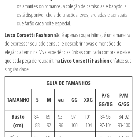
os amantes do romance, a coleção de camisolas e babydolls
está disponível. cheia de criações leves, arejadas e sensuais
que farão cada noite especial.
Livco Corsetti Fashion
não é apenas roupa íntima, é uma maneira
de expressar seu lado sensual e descobrir novas dimensões de
elegância feminina. Viva experiências únicas com cada compra e deixe
que cada peça de roupa íntima
Livco Corsetti Fashion
enfatize sua
singularidade.
GUIA DE TAMANHOS
P/G
P/M
TAMANHO
S
M
eu
GG
XXG
GG/XG
G/GG
Busto
84-
89-
93-
97-
101-
84-96
84-92
(cm)
88
92
96
100
104
97-104
93-100