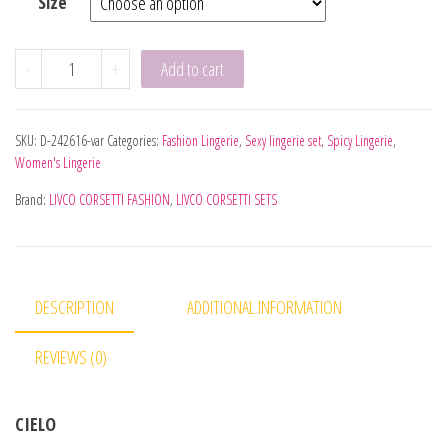
Size
LIVCO CORSETTI FASHION - SIDONIA CF 90453 CHEMISE +
-
+
Add to cart
SKU:
D-242616-var
Categories:
Fashion Lingerie
,
Sexy lingerie set
,
Spicy Lingerie
,
Women's Lingerie
Brand:
LIVCO CORSETTI FASHION
,
LIVCO CORSETTI SETS
DESCRIPTION
ADDITIONAL INFORMATION
REVIEWS (0)
CIELO