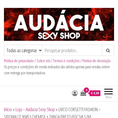
Audacia Sexy Shop
Politica de privacidade
/
Sobre nós
/
Termos e condições
/
Politica de devolução
Os preços e condições de venda indicados são válidos apenas para vendas online
com entrega por transportadora.
0
€ 0,00
Menu
Início
»
Loja – Audacia Sexy Shop
»
LIVCO CORSETTI FASHION –
SIDONIA CF 90453 CHEMISE + TANGA PRETO/FÚCSIA S/M