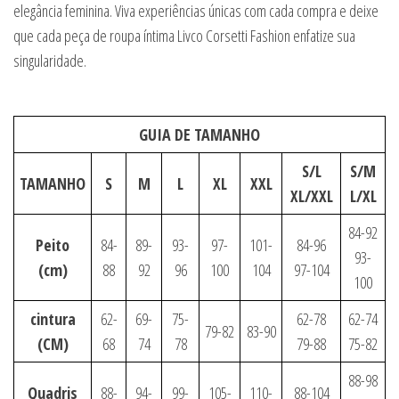
elegância feminina. Viva experiências únicas com cada compra e deixe
que cada peça de roupa íntima Livco Corsetti Fashion enfatize sua
singularidade.
GUIA DE TAMANHO
S/L
S/M
TAMANHO
S
M
L
XL
XXL
XL/XXL
L/XL
84-92
Peito
84-
89-
93-
97-
101-
84-96
93-
(cm)
88
92
96
100
104
97-104
100
cintura
62-
69-
75-
62-78
62-74
79-82
83-90
(CM)
68
74
78
79-88
75-82
88-98
Quadris
88-
94-
99-
105-
110-
88-104