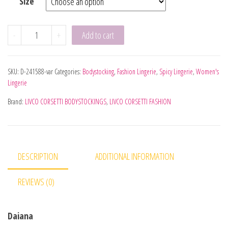
Size
LIVCO CORSETTI FASHION - ABRA LC 17086 BODYSTOCKI
-
+
Add to cart
SKU:
D-241588-var
Categories:
Bodystocking
,
Fashion Lingerie
,
Spicy Lingerie
,
Women's
Lingerie
Brand:
LIVCO CORSETTI BODYSTOCKINGS
,
LIVCO CORSETTI FASHION
DESCRIPTION
ADDITIONAL INFORMATION
REVIEWS (0)
Daiana