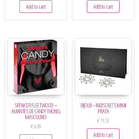
Add to cart
Add to cart
SPENCER FLEETWOOD –
BIJOUX – INDISCRETS MIMI
AMANTES DE CANDY THONG
PRATA
MASCULINO
€
11,13
€
6,70
Add to cart