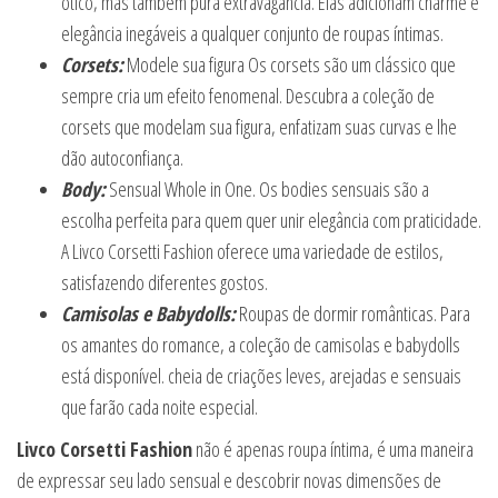
ótico, mas também pura extravagância. Elas adicionam charme e
elegância inegáveis a qualquer conjunto de roupas íntimas.
Corsets:
Modele sua figura Os corsets são um clássico que
sempre cria um efeito fenomenal. Descubra a coleção de
corsets que modelam sua figura, enfatizam suas curvas e lhe
dão autoconfiança.
Body:
Sensual Whole in One. Os bodies sensuais são a
escolha perfeita para quem quer unir elegância com praticidade.
A Livco Corsetti Fashion oferece uma variedade de estilos,
satisfazendo diferentes gostos.
Camisolas e Babydolls:
Roupas de dormir românticas. Para
os amantes do romance, a coleção de camisolas e babydolls
está disponível. cheia de criações leves, arejadas e sensuais
que farão cada noite especial.
Livco Corsetti Fashion
não é apenas roupa íntima, é uma maneira
de expressar seu lado sensual e descobrir novas dimensões de