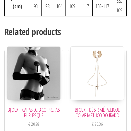
99-
(cm)
93
98
104
109
117
105-117
109
Related products
BIJOUX – CAPAS DE BICO PRETAS
BIJOUX – DÉSIR MÉTALLIQUE
BURLESQUE
COLAR METLICO DOURADO
€
20,28
€
25,36