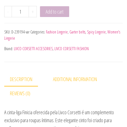
LIVCO CORSETTI FASHION - FINICIA LC90724 LIGUERO NE
-
+
Add to cart
SKU:
D-239194-var
Categories:
Fashion Lingerie
,
Garter belts
,
Spicy Lingerie
,
Women's
Lingerie
Brand:
LIVCO CORSETTI ACCESORIES
,
LIVCO CORSETTI FASHION
DESCRIPTION
ADDITIONAL INFORMATION
REVIEWS (0)
A cinta-liga Finicia oferecida pela Livco Corsetti é um complemento
exclusivo para roupas íntimas. Este elegante cinto foi criado para