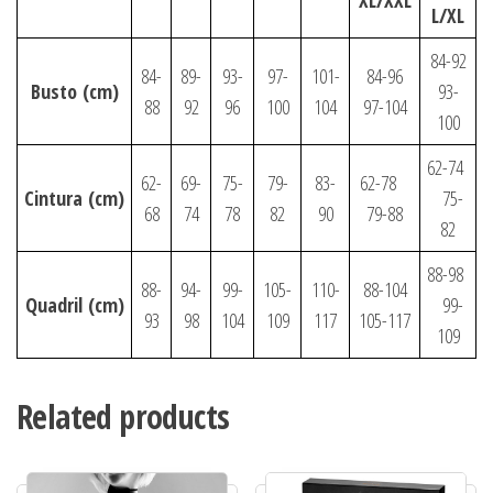
XL/XXL
L/XL
84-92
84-
89-
93-
97-
101-
84-96
Busto
(cm)
93-
88
92
96
100
104
97-104
100
62-74
62-
69-
75-
79-
83-
62-78
Cintura
(cm)
75-
68
74
78
82
90
79-88
82
88-98
88-
94-
99-
105-
110-
88-104
Quadril
(cm)
99-
93
98
104
109
117
105-117
109
Related products