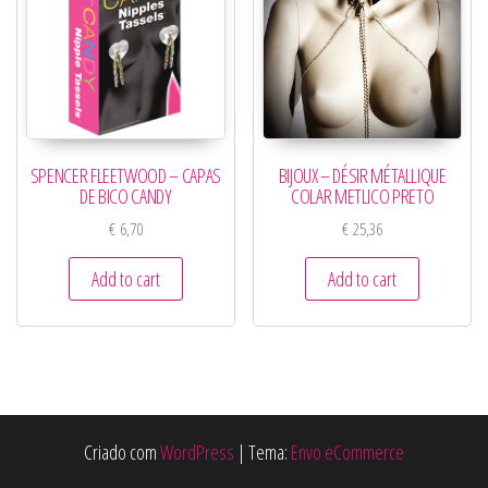
SPENCER FLEETWOOD – CAPAS
BIJOUX – DÉSIR MÉTALLIQUE
DE BICO CANDY
COLAR METLICO PRETO
€
6,70
€
25,36
Add to cart
Add to cart
Criado com
WordPress
|
Tema:
Envo eCommerce