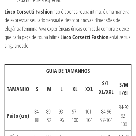
cada noite seja especial.
Livco Corsetti Fashion
não é apenas roupa íntima, é uma maneira
de expressar seu lado sensual e descobrir novas dimensões de
elegância feminina. Viva experiências únicas com cada compra e deixe
que cada peça de roupa íntima
Livco Corsetti Fashion
enfatize sua
singularidade.
GUIA DE TAMANHOS
S/L
S/M
TAMANHO
S
M
L
XL
XXL
XL/XXL
L/XL
84-92
84-
89-
93-
97-
101-
84-96
Peito
(cm)
92-
88
92
96
100
104
97-104
100