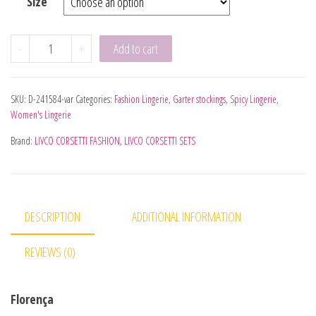
Size
LIVCO CORSETTI FASHION - FLORENCIA 20244 SUTIÃ + CAL
-
+
Add to cart
SKU:
D-241584-var
Categories:
Fashion Lingerie
,
Garter stockings
,
Spicy Lingerie
,
Women's Lingerie
Brand:
LIVCO CORSETTI FASHION
,
LIVCO CORSETTI SETS
DESCRIPTION
ADDITIONAL INFORMATION
REVIEWS (0)
Florença