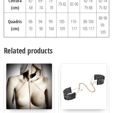
Cintura
62-
69-
75-
62-78
62-74
79-82
83-90
(cm)
68
74
78
79-88
75-82
88-98
Quadris
88-
94-
99-
105-
110-
88-104
99-
(cm)
93
98
104
109
117
105-117
109
Related products