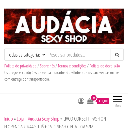
Audacia Sexy Shop
Politica de privacidade
/
Sobre nós
/
Termos e condições
/
Politica de devolução
Os preços e condições de venda indicados são válidos apenas para vendas online
com entrega por transportadora.
0
€ 0,00
Menu
Início
»
Loja – Audacia Sexy Shop
»
LIVCO CORSETTI FASHION –
FLORENCIA 20244 SUTIÃ + CALCINHA + CINTA LIGA S/M