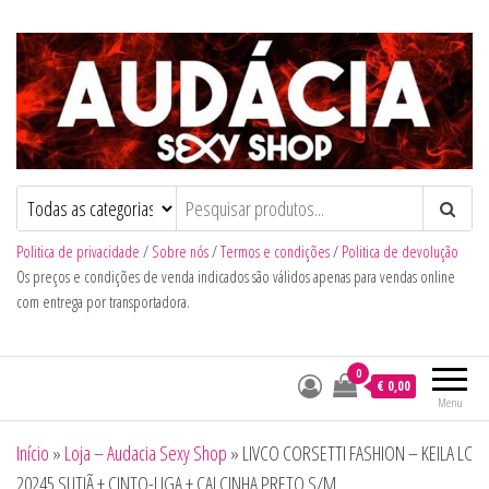
Audacia Sexy Shop
Politica de privacidade
/
Sobre nós
/
Termos e condições
/
Politica de devolução
Os preços e condições de venda indicados são válidos apenas para vendas online
com entrega por transportadora.
0
€ 0,00
Menu
Início
»
Loja – Audacia Sexy Shop
»
LIVCO CORSETTI FASHION – KEILA LC
20245 SUTIÃ + CINTO-LIGA + CALCINHA PRETO S/M