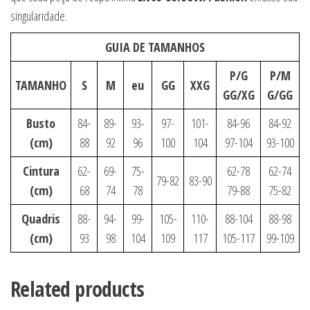
singularidade.
GUIA DE TAMANHOS
P/G
P/M
TAMANHO
S
M
eu
GG
XXG
GG/XG
G/GG
Busto
84-
89-
93-
97-
101-
84-96
84-92
(cm)
88
92
96
100
104
97-104
93-100
Cintura
62-
69-
75-
62-78
62-74
79-82
83-90
(cm)
68
74
78
79-88
75-82
Quadris
88-
94-
99-
105-
110-
88-104
88-98
(cm)
93
98
104
109
117
105-117
99-109
Related products