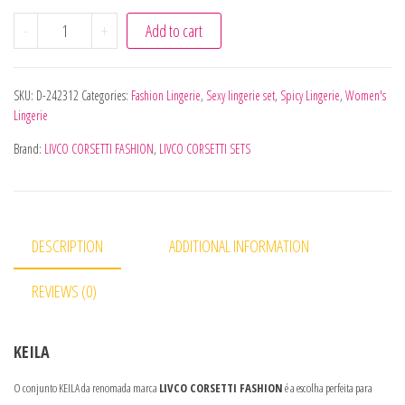
LIVCO CORSETTI FASHION - KEILA LC 20245 SUTIÃ + CINT
-
+
Add to cart
SKU:
D-242312
Categories:
Fashion Lingerie
,
Sexy lingerie set
,
Spicy Lingerie
,
Women's
Lingerie
Brand:
LIVCO CORSETTI FASHION
,
LIVCO CORSETTI SETS
DESCRIPTION
ADDITIONAL INFORMATION
REVIEWS (0)
KEILA
O conjunto KEILA da renomada marca
LIVCO CORSETTI FASHION
é a escolha perfeita para