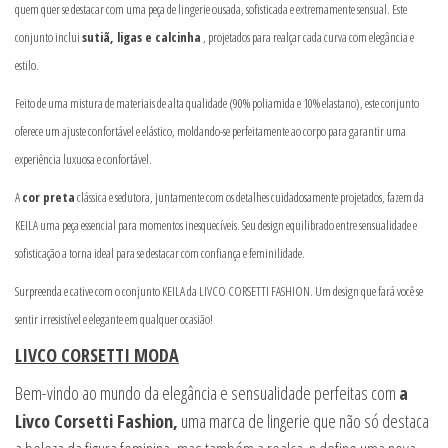
quem quer se destacar com uma peça de lingerie ousada, sofisticada e extremamente sensual. Este
conjunto inclui
sutiã, ligas e calcinha
, projetados para realçar cada curva com elegância e
estilo.
Feito de uma mistura de materiais de alta qualidade (90% poliamida e 10% elastano), este conjunto
oferece um ajuste confortável e elástico, moldando-se perfeitamente ao corpo para garantir uma
experiência luxuosa e confortável.
A
cor preta
clássica e sedutora, juntamente com os detalhes cuidadosamente projetados, fazem da
KEILA uma peça essencial para momentos inesquecíveis. Seu design equilibrado entre sensualidade e
sofisticação a torna ideal para se destacar com confiança e feminilidade.
Surpreenda e cative com o conjunto KEILA da LIVCO CORSETTI FASHION. Um design que fará você se
sentir irresistível e elegante em qualquer ocasião!
LIVCO CORSETTI MODA
Bem-vindo ao mundo da elegância e sensualidade perfeitas com
a
Livco Corsetti Fashion,
uma marca de lingerie que não só destaca