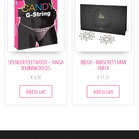
SPENCER FLEETWOOD – TANGA
BIJOUX – INDISCRETS MIMI
FEMININA DOCES
PRATA
€
6,70
€
11,13
Add to cart
Add to cart