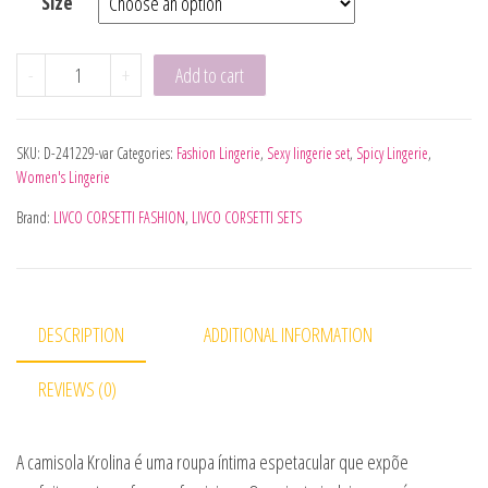
Size
LIVCO CORSETTI FASHION - KROLINA LC 90734 CHEMISE +
-
+
Add to cart
SKU:
D-241229-var
Categories:
Fashion Lingerie
,
Sexy lingerie set
,
Spicy Lingerie
,
Women's Lingerie
Brand:
LIVCO CORSETTI FASHION
,
LIVCO CORSETTI SETS
DESCRIPTION
ADDITIONAL INFORMATION
REVIEWS (0)
A camisola Krolina é uma roupa íntima espetacular que expõe