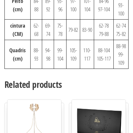
Peito
84-
89-
93-
97-
101-
84-96
93-
(cm)
88
92
96
100
104
97-104
100
cintura
62-
69-
75-
62-78
62-74
79-82
83-90
(CM)
68
74
78
79-88
75-82
88-98
Quadris
88-
94-
99-
105-
110-
88-104
99-
(cm)
93
98
104
109
117
105-117
109
Related products