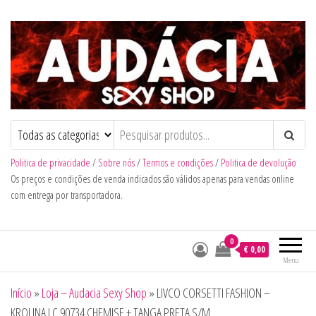
Audacia Sexy Shop
Politica de privacidade
/
Sobre nós
/
Termos e condições
/
Politica de devolução
Os preços e condições de venda indicados são válidos apenas para vendas online
com entrega por transportadora.
0
€ 0,00
Menu
Início
»
Loja – Audacia Sexy Shop
»
LIVCO CORSETTI FASHION –
KROLINA LC 90734 CHEMISE + TANGA PRETA S/M