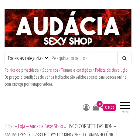
Audacia Sexy Shop
Politica de privacidade
/
Sobre nós
/
Termos e condições
/
Politica de devolução
Os preços e condições de venda indicados são válidos apenas para vendas online
com entrega por transportadora.
0
€ 0,00
Menu
Início
»
Loja – Audacia Sexy Shop
»
LIVCO CORSETTI FASHION –
MADASTRES LC 17331 BODYSTOCKING PRETO TAMANHO ÚNICO