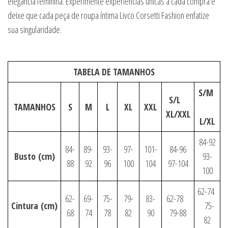
elegância feminina. Experimente experiências únicas a cada compra e
deixe que cada peça de roupa íntima Livco Corsetti Fashion enfatize
sua singularidade.
TABELA DE TAMANHOS
S/M
S/L
TAMANHOS
S
M
L
XL
XXL
XL/XXL
L/XL
84-92
84-
89-
93-
97-
101-
84-96
Busto
(cm)
93-
88
92
96
100
104
97-104
100
62-74
62-
69-
75-
79-
83-
62-78
Cintura
(cm)
75-
68
74
78
82
90
79-88
82