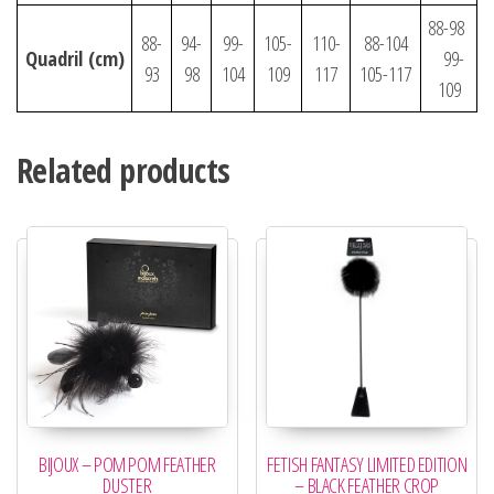
88-98
88-
94-
99-
105-
110-
88-104
Quadril
(cm)
99-
93
98
104
109
117
105-117
109
Related products
BIJOUX – POM POM FEATHER
FETISH FANTASY LIMITED EDITION
DUSTER
– BLACK FEATHER CROP