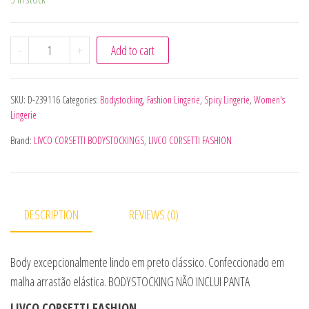
LIVCO CORSETTI FASHION - MADASTRES LC 17331 BODYS
-
+
Add to cart
SKU:
D-239116
Categories:
Bodystocking
,
Fashion Lingerie
,
Spicy Lingerie
,
Women's
Lingerie
Brand:
LIVCO CORSETTI BODYSTOCKINGS
,
LIVCO CORSETTI FASHION
DESCRIPTION
REVIEWS (0)
Body excepcionalmente lindo em preto clássico. Confeccionado em
malha arrastão elástica. BODYSTOCKING NÃO INCLUI PANTA
LIVCO CORSETTI FASHION