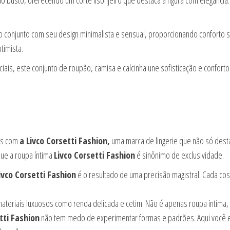
ao busto, oferecendo um corte lisonjeiro que destaca a figura com elegância
onjunto com seu design minimalista e sensual, proporcionando conforto sem
timista.
is, este conjunto de roupão, camisa e calcinha une sofisticação e confort
as com
a Livco Corsetti Fashion,
uma marca de lingerie que não só desta
ue a roupa íntima
Livco Corsetti Fashion
é sinônimo de exclusividade.
ivco Corsetti Fashion
é o resultado de uma precisão magistral. Cada cos
ateriais luxuosos como renda delicada e cetim. Não é apenas roupa íntima,
tti Fashion
não tem medo de experimentar formas e padrões. Aqui você en