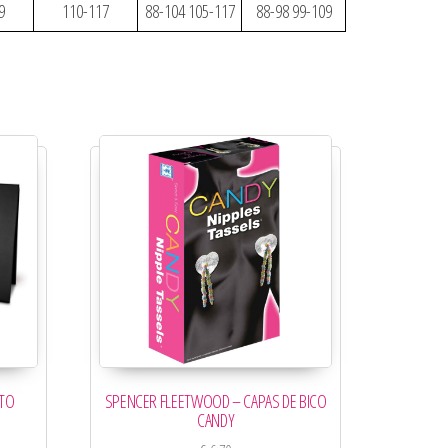
9
110-117
88-104 105-117
88-98 99-109
ETO
SPENCER FLEETWOOD – CAPAS DE BICO
CANDY