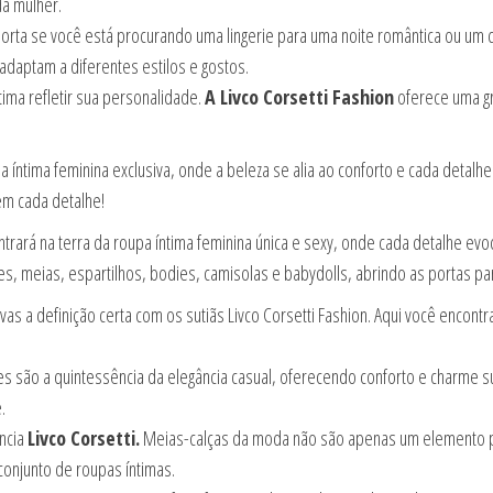
da mulher.
rta se você está procurando uma lingerie para uma noite romântica ou um 
daptam a diferentes estilos e gostos.
tima refletir sua personalidade.
A Livco Corsetti Fashion
oferece uma gr
a íntima feminina exclusiva, onde a beleza se alia ao conforto e cada detalh
em cada detalhe!
ntrará na terra da roupa íntima feminina única e sexy, onde cada detalhe ev
tes, meias, espartilhos, bodies, camisolas e babydolls, abrindo as portas pa
vas a definição certa com os sutiãs Livco Corsetti Fashion. Aqui você encon
s são a quintessência da elegância casual, oferecendo conforto e charme su
.
ncia
Livco Corsetti.
Meias-calças da moda não são apenas um elemento prá
conjunto de roupas íntimas.