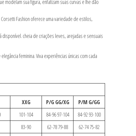
ue modelam sua figura, enfatizam suas curvas e lhe dão
 Corsetti Fashion oferece uma variedade de estilos,
disponível. cheia de criações leves, arejadas e sensuais
legância feminina. Viva experiências únicas com cada
XXG
P/G GG/XG
P/M G/GG
0
101-104
84-96 97-104
84-92 93-100
83-90
62-78 79-88
62-74 75-82