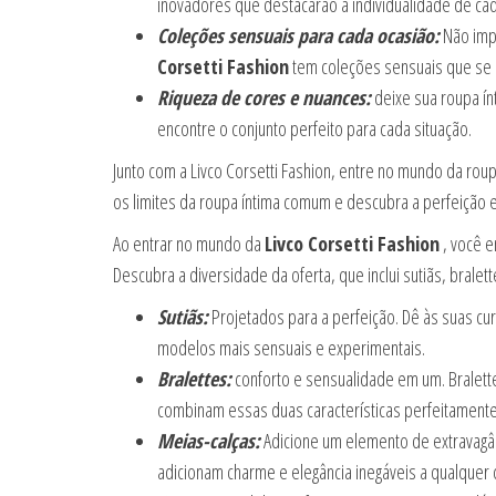
inovadores que destacarão a individualidade de ca
Coleções sensuais para cada ocasião:
Não impo
Corsetti Fashion
tem coleções sensuais que se a
Riqueza de cores e nuances:
deixe sua roupa ín
encontre o conjunto perfeito para cada situação.
Junto com a Livco Corsetti Fashion, entre no mundo da roup
os limites da roupa íntima comum e descubra a perfeição 
Ao entrar no mundo da
Livco Corsetti Fashion
, você e
Descubra a diversidade da oferta, que inclui sutiãs, bralet
Sutiãs:
Projetados para a perfeição. Dê às suas cur
modelos mais sensuais e experimentais.
Bralettes:
conforto e sensualidade em um. Bralette
combinam essas duas características perfeitamente
Meias-calças:
Adicione um elemento de extravagâ
adicionam charme e elegância inegáveis a qualquer 