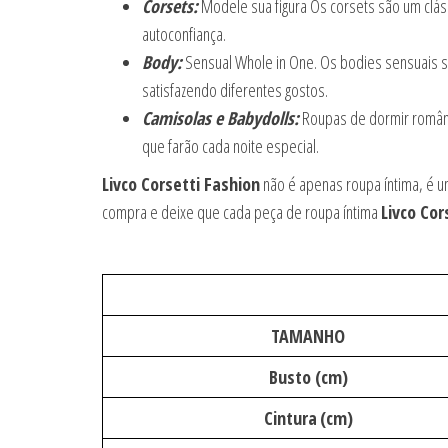
Corsets:
Modele sua figura Os corsets são um clás
autoconfiança.
Body:
Sensual Whole in One. Os bodies sensuais são
satisfazendo diferentes gostos.
Camisolas e Babydolls:
Roupas de dormir românti
que farão cada noite especial.
Livco Corsetti Fashion
não é apenas roupa íntima, é u
compra e deixe que cada peça de roupa íntima
Livco Cor
TAMANHO
Busto (cm)
Cintura
(cm)