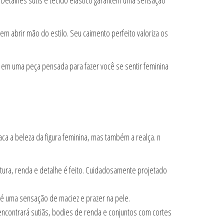
. Detalhes sutis e tecido elástico garantem uma sensação
 abrir mão do estilo. Seu caimento perfeito valoriza os
o em uma peça pensada para fazer você se sentir feminina
ca a beleza da figura feminina, mas também a realça. n
tura, renda e detalhe é feito. Cuidadosamente projetado
 é uma sensação de maciez e prazer na pele.
contrará sutiãs, bodies de renda e conjuntos com cortes