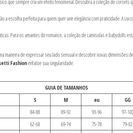
sico que sempre cria um efeito fenomenal. Descubra a coleção de corsets q
 a escolha perfeita para quem quer unir elegância com praticidade. A Livco
cas. Para os amantes do romance, a coleção de camisolas e babydolls está 
ma maneira de expressar seu lado sensual e descobrir novas dimensões de e
setti Fashion
enfatize sua singularidade.
GUIA DE TAMANHOS
S
M
eu
GG
84-88
89-92
93-96
97-10
62-68
69-74
75-78
79-82