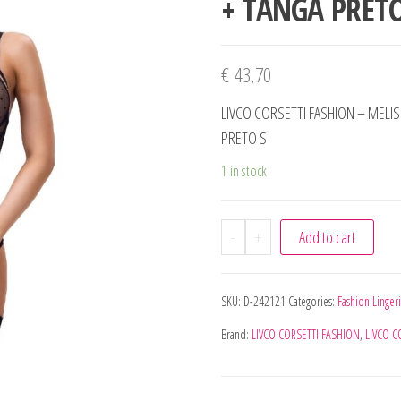
+ TANGA PRETO
€
43,70
LIVCO CORSETTI FASHION – MELI
PRETO S
1 in stock
-
+
Add to cart
SKU:
D-242121
Categories:
Fashion Linger
Brand:
LIVCO CORSETTI FASHION
,
LIVCO C