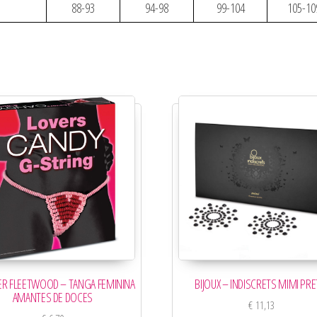
88-93
94-98
99-104
105-10
R FLEETWOOD – TANGA FEMININA
BIJOUX – INDISCRETS MIMI PR
AMANTES DE DOCES
€
11,13