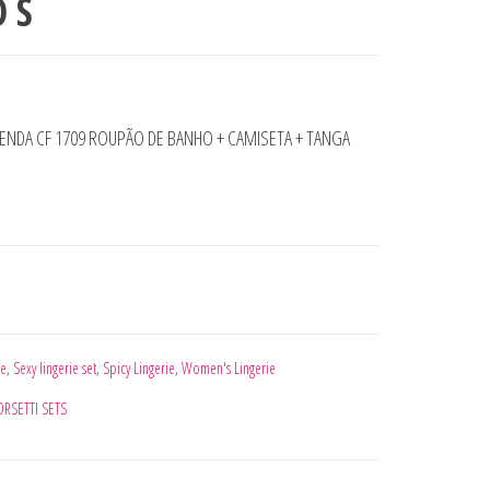
 S
SENDA CF 1709 ROUPÃO DE BANHO + CAMISETA + TANGA
ie
,
Sexy lingerie set
,
Spicy Lingerie
,
Women's Lingerie
ORSETTI SETS