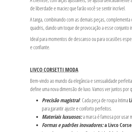
A chemise, com alças ajustáveis, se ajusta delicadamente 
de liberdade e maciez que farão você se sentir incrível.
A tanga, combinando com as demais peças, complementa o c
quadris, dando um toque de provocação a esse conjunto in
Ideal para momentos de descanso ou para ocasiões especia
e confiante.
LIVCO CORSETTI MODA
Bem-vindo ao mundo da elegância e sensualidade perfeit
define uma nova dimensão de luxo. Vamos ver juntos por q
Precisão magistral
: Cada peça de roupa íntima
L
para garantir ajuste e conforto perfeitos.
Materiais luxuosos:
a marca é famosa por usar m
Formas e padrões inovadores:
a Livco Corse